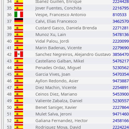
34
Ibanez Guillen, Enrique
2224428
35
Jover Fuentes, Conchita
2216795
36
Vespe, Francesco Antonio
810533
37
Calvi, Elias Francesco
3462570
38
Custard Gasco, Daniela Brenda
2271281
39
Munoz Xu, Lain
5478136
40
Vidal Palou, Jordi
2220099
41
Marin Badenas, Vicente
2279690
42
Sanchez Negreiros, Alejandro Gustavo
3856470
43
Castellano Galban, Mikel
5476217
44
Penades Ordaz, Miguel
5230562
45
Garcia Vives, Joan
5470354
46
Ayllon Redondo, Asier
9473887
47
Diez Machin, Vicente
2254891
48
Ceinos Diez, Mariano
5453900
49
Valiente Zabalza, Daniel
5230557
50
Benet Saniger, Xavier
2227864
51
Mulet Salva, Jeroni
9471460
52
Galiana Fernandez, Hector
2458166
53
Rodriguez Moya, David
2224224