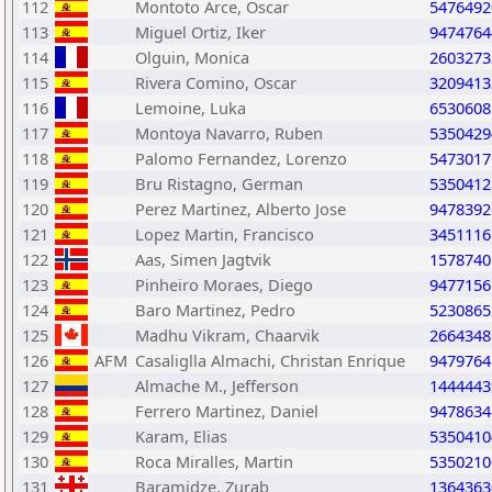
112
Montoto Arce, Oscar
5476492
113
Miguel Ortiz, Iker
9474764
114
Olguin, Monica
2603273
115
Rivera Comino, Oscar
3209413
116
Lemoine, Luka
6530608
117
Montoya Navarro, Ruben
5350429
118
Palomo Fernandez, Lorenzo
5473017
119
Bru Ristagno, German
5350412
120
Perez Martinez, Alberto Jose
9478392
121
Lopez Martin, Francisco
3451116
122
Aas, Simen Jagtvik
1578740
123
Pinheiro Moraes, Diego
9477156
124
Baro Martinez, Pedro
5230865
125
Madhu Vikram, Chaarvik
2664348
126
AFM
Casaliglla Almachi, Christan Enrique
9479764
127
Almache M., Jefferson
1444443
128
Ferrero Martinez, Daniel
9478634
129
Karam, Elias
5350410
130
Roca Miralles, Martin
5350210
131
Baramidze, Zurab
1364363