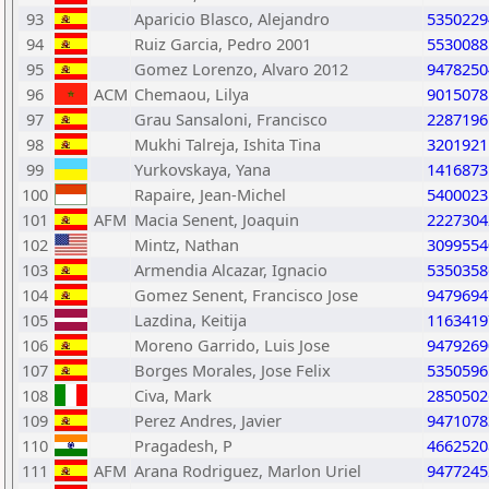
93
Aparicio Blasco, Alejandro
5350229
94
Ruiz Garcia, Pedro 2001
5530088
95
Gomez Lorenzo, Alvaro 2012
9478250
96
ACM
Chemaou, Lilya
9015078
97
Grau Sansaloni, Francisco
2287196
98
Mukhi Talreja, Ishita Tina
3201921
99
Yurkovskaya, Yana
1416873
100
Rapaire, Jean-Michel
5400023
101
AFM
Macia Senent, Joaquin
2227304
102
Mintz, Nathan
3099554
103
Armendia Alcazar, Ignacio
5350358
104
Gomez Senent, Francisco Jose
9479694
105
Lazdina, Keitija
1163419
106
Moreno Garrido, Luis Jose
9479269
107
Borges Morales, Jose Felix
5350596
108
Civa, Mark
2850502
109
Perez Andres, Javier
9471078
110
Pragadesh, P
4662520
111
AFM
Arana Rodriguez, Marlon Uriel
9477245