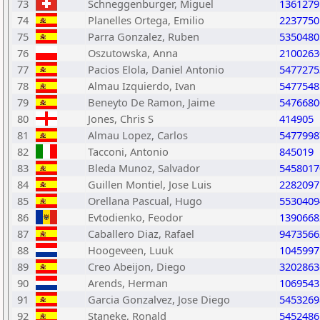
73
Schneggenburger, Miguel
1361279
74
Planelles Ortega, Emilio
2237750
75
Parra Gonzalez, Ruben
5350480
76
Oszutowska, Anna
2100263
77
Pacios Elola, Daniel Antonio
5477275
78
Almau Izquierdo, Ivan
5477548
79
Beneyto De Ramon, Jaime
5476680
80
Jones, Chris S
414905
81
Almau Lopez, Carlos
5477998
82
Tacconi, Antonio
845019
83
Bleda Munoz, Salvador
5458017
84
Guillen Montiel, Jose Luis
2282097
85
Orellana Pascual, Hugo
5530409
86
Evtodienko, Feodor
1390668
87
Caballero Diaz, Rafael
9473566
88
Hoogeveen, Luuk
1045997
89
Creo Abeijon, Diego
3202863
90
Arends, Herman
1069543
91
Garcia Gonzalvez, Jose Diego
5453269
92
Staneke, Ronald
5452486