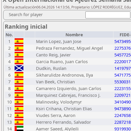
Última actualización06.04.2026 14:13:56, Propietario: LÓPEZ RODRÍGUEZ, Edu
Search for player
Ranking inicial
No.
Nombre
FIDE
1
Marin Lopez, Juan Jose
5473495
2
Pedraza Fernandez, Miguel Angel
2275376
3
Canto Reig, Javier
5457725
4
Garcia Ruano, Juan Carlos
2220017
5
Dudkin, Ruslan
1419797
6
Sikharulidze Andronova, Ilya
5471775
7
Van Beek, Christian
5530031
8
Camarero Izquierdo, Juan Carlos
2223155
9
Marquinez Cabrejas, Francisco J.
2209721
10
Malinovsky, Volodymyr
3410490
11
Ksiri Crihana, Christian Elias
9473890
12
Viudes Serra, Aaron
2247658
13
Herrero Ferrando, Salvador
2287218
14
Aamer Saeed, Alyileili
9319930