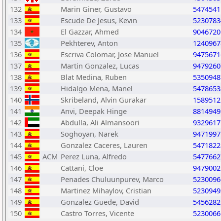
132
Marin Giner, Gustavo
5474541
133
Escude De Jesus, Kevin
5230783
134
El Gazzar, Ahmed
9046720
135
Pekhterev, Anton
1240967
136
Escriva Colomar, Jose Manuel
9475671
137
Martin Gonzalez, Lucas
9479260
138
Blat Medina, Ruben
5350948
139
Hidalgo Mena, Manel
5478653
140
Skribeland, Alvin Gurakar
1589512
141
Anvi, Deepak Hinge
8814949
142
Abdulla, Ali Almansoori
9329617
143
Soghoyan, Narek
9471997
144
Gonzalez Caceres, Lauren
5471822
145
ACM
Perez Luna, Alfredo
5477662
146
Cattani, Cloe
9479002
147
Penades Chuluunpurev, Marco
5230096
148
Martinez Mihaylov, Cristian
5230949
149
Gonzalez Guede, David
5456282
150
Castro Torres, Vicente
5230066