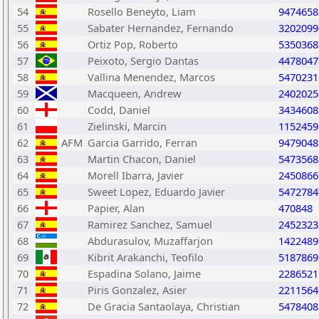
54
Rosello Beneyto, Liam
9474658
55
Sabater Hernandez, Fernando
3202099
56
Ortiz Pop, Roberto
5350368
57
Peixoto, Sergio Dantas
4478047
58
Vallina Menendez, Marcos
5470231
59
Macqueen, Andrew
2402025
60
Codd, Daniel
3434608
61
Zielinski, Marcin
1152459
62
AFM
Garcia Garrido, Ferran
9479048
63
Martin Chacon, Daniel
5473568
64
Morell Ibarra, Javier
2450866
65
Sweet Lopez, Eduardo Javier
5472784
66
Papier, Alan
470848
67
Ramirez Sanchez, Samuel
2452323
68
Abdurasulov, Muzaffarjon
1422489
69
Kibrit Arakanchi, Teofilo
5187869
70
Espadina Solano, Jaime
2286521
71
Piris Gonzalez, Asier
2211564
72
De Gracia Santaolaya, Christian
5478408