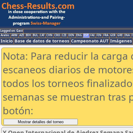
Logged on: Gast
Arabic
ARM
AZE
BIH
BUL
CAT
CHN
CRO
CZE
DEN
ENG
ESP
FAI
FIN
FRA
GER
GRE
INA
I
Inicio
Base de datos de torneos
Campeonato AUT
Imágenes
Nota: Para reducir la carga 
escaneos diarios de motor
todos los torneos finalizad
semanas se muestran tras p
botón:
X Open Internacional de Ajedrez Semana San