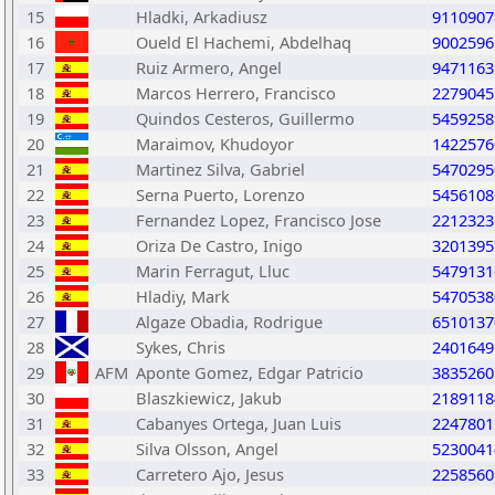
15
Hladki, Arkadiusz
9110907
16
Oueld El Hachemi, Abdelhaq
9002596
17
Ruiz Armero, Angel
9471163
18
Marcos Herrero, Francisco
2279045
19
Quindos Cesteros, Guillermo
5459258
20
Maraimov, Khudoyor
1422576
21
Martinez Silva, Gabriel
5470295
22
Serna Puerto, Lorenzo
5456108
23
Fernandez Lopez, Francisco Jose
2212323
24
Oriza De Castro, Inigo
3201395
25
Marin Ferragut, Lluc
5479131
26
Hladiy, Mark
5470538
27
Algaze Obadia, Rodrigue
6510137
28
Sykes, Chris
2401649
29
AFM
Aponte Gomez, Edgar Patricio
3835260
30
Blaszkiewicz, Jakub
2189118
31
Cabanyes Ortega, Juan Luis
2247801
32
Silva Olsson, Angel
5230041
33
Carretero Ajo, Jesus
2258560