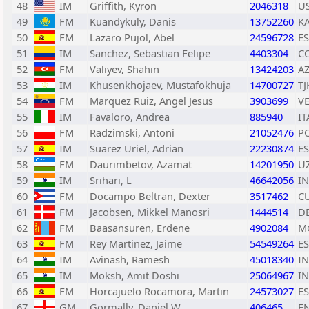
48
IM
Griffith, Kyron
2046318
U
49
FM
Kuandykuly, Danis
13752260
K
50
FM
Lazaro Pujol, Abel
24596728
E
51
IM
Sanchez, Sebastian Felipe
4403304
C
52
FM
Valiyev, Shahin
13424203
A
53
IM
Khusenkhojaev, Mustafokhuja
14700727
TJ
54
FM
Marquez Ruiz, Angel Jesus
3903699
V
55
IM
Favaloro, Andrea
885940
IT
56
FM
Radzimski, Antoni
21052476
P
57
IM
Suarez Uriel, Adrian
22230874
E
58
FM
Daurimbetov, Azamat
14201950
U
59
IM
Srihari, L
46642056
I
60
FM
Docampo Beltran, Dexter
3517462
C
61
FM
Jacobsen, Mikkel Manosri
1444514
D
62
FM
Baasansuren, Erdene
4902084
M
63
FM
Rey Martinez, Jaime
54549264
E
64
IM
Avinash, Ramesh
45018340
I
65
IM
Moksh, Amit Doshi
25064967
I
66
FM
Horcajuelo Rocamora, Martin
24573027
E
67
GM
Gormally, Daniel W
406465
E