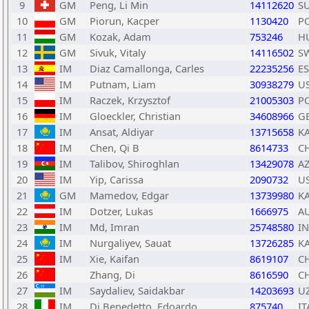
9
GM
Peng, Li Min
14112620
SU
10
GM
Piorun, Kacper
1130420
P
11
GM
Kozak, Adam
753246
H
12
GM
Sivuk, Vitaly
14116502
S
13
IM
Diaz Camallonga, Carles
22235256
E
14
IM
Putnam, Liam
30938279
U
15
IM
Raczek, Krzysztof
21005303
P
16
IM
Gloeckler, Christian
34608966
G
17
IM
Ansat, Aldiyar
13715658
K
18
IM
Chen, Qi B
8614733
C
19
IM
Talibov, Shiroghlan
13429078
A
20
IM
Yip, Carissa
2090732
U
21
GM
Mamedov, Edgar
13739980
K
22
IM
Dotzer, Lukas
1666975
A
23
IM
Md, Imran
25748580
I
24
IM
Nurgaliyev, Sauat
13726285
K
25
IM
Xie, Kaifan
8619107
C
26
Zhang, Di
8616590
C
27
IM
Saydaliev, Saidakbar
14203693
U
28
IM
Di Benedetto, Edoardo
875740
IT