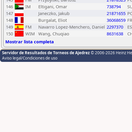
146
IM
Eltigani, Omar
738794
S
147
Janeczko, Jakub
21871655
P
148
Burgalat, Eliot
36068659
F
149
FM
Navarro Lopez-Menchero, Daniel
2297370
E
150
WIM
Wang, Chuqiao
8631638
C
Mostrar lista completa
Servidor de Resultados de Torneos de Ajedrez
© 2006-2026 Heinz H
Aviso legal/Condiciones de uso