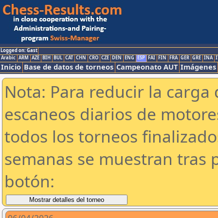
Logged on: Gast
Arabic
ARM
AZE
BIH
BUL
CAT
CHN
CRO
CZE
DEN
ENG
ESP
FAI
FIN
FRA
GER
GRE
INA
I
Inicio
Base de datos de torneos
Campeonato AUT
Imágenes
Nota: Para reducir la carga 
escaneos diarios de motor
todos los torneos finalizad
semanas se muestran tras p
botón: