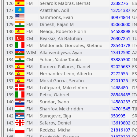
126
FM
Serarols Mabras, Bernat
2238276
E
127
Azatzhan, Adil
13751387
K
128
Sammons, Evan
30974844
U
129
FM
Dinesh, Rajan M
35060600
I
130
FM
Neagu, Roberto Florin
54588898
E
131
CM
Biyiksiz, Ali Batuhan
26307251
T
132
FM
Maldonado Gonzales, Stefano
28540778
IT
133
WIM
Allahverdiyeva, Ayan
13412590
A
134
CM
Yohan, Yadav Tarala
33385300
I
135
FM
Romero Pallares, Daniel
32025637
E
136
FM
Hernandez Leon, Alberto
2272555
E
137
FM
Moral Garcia, Serafin
2201925
E
138
FM
Loftgaard, Mikkel Vinh
1468480
D
139
FM
Petcu, Gabriel
28548485
IT
140
FM
Sundac, Ivano
14580233
C
141
FM
Sharifov, Mekhriddin
14701545
TJ
142
FM
Stanojevic, Ilija
959995
S
143
FM
Safarov, Deniel
13619802
G
144
FM
Redzisz, Michal
21816107
P
145
FM
Przybylski, Bartosz
21878323
P