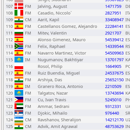
107
FM
Jalving, August
1471759
D
108
FM
Casadio, Niccolo`
2827951
IT
109
CM
Aarit, Kapil
33408947
I
110
FM
Castellanos Gomez, Alejandro
22284141
E
111
FM
Mitev, Valentin
2921707
B
112
Alonso Gimenez, Mauro
54539412
E
113
FM
Felix, Raphael
14339544
R
114
FM
Navarro Martinez, Victor
54509963
E
115
IM
Nugumanov, Bakhtiyar
13701797
K
116
Rosol, Philip
1664905
P
117
FM
Ruiz Buendia, Miguel
24537675
E
118
FM
Arshiya, Das
25652150
I
119
IM
Granero Roca, Antonio
2210509
E
120
FM
Talgatov, Nazar
13743694
K
121
FM
Cu, Ivan Travis
5245010
P
122
FM
Ammar, Sedrani
9312331
U
123
FM
Djokic, Mihailo
976440
S
124
CM
Ravshanov, Sheralijon
14212170
U
125
CM
Advik, Amit Agrawal
48753629
I