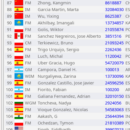
87
FM
Zhong, Kangmin
8618887
C
88
IM
Garcia Martin, Marta
32084030
E
89
IM
Wu, Yixing
8625387
C
90
FM
Akhilbay, Imangali
13734857
K
91
FM
Golis, Wiktor
21055874
P
92
FM
Sanchez Negreiros, Jose Alberto
3851516
P
93
CM
Terkiewicz, Bruno
21093245
P
94
FM
Trigo Urquijo, Sergio
2262436
E
95
IM
Luch, Michal
1120042
P
96
FM
Uber Gracia, Hugo
54720079
E
97
GM
Campora, Daniel H.
100013
A
98
WIM
Nurgaliyeva, Zarina
13730096
K
99
FM
Gonzalez Castillo, Jose Javier
24596256
E
100
IM
Fiorito, Fabian
100200
A
101
FM
Galiana Fernandez, Adrian
32010150
E
102
WGM
Toncheva, Nadya
2924056
B
103
FM
Vioque Gonzalez, Nicolas
54583063
E
104
FM
Aakash, G
25644394
I
105
FM
Ochedzan, Tymon
21810389
P
106
Singh, Siddharth
39907023
U