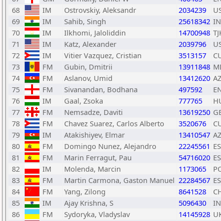
68
IM
Ostrovskiy, Aleksandr
2034239
U
69
IM
Sahib, Singh
25618342
I
70
IM
Ilkhomi, Jaloliddin
14700948
TJ
71
IM
Katz, Alexander
2039796
U
72
IM
Vitier Vazquez, Cristian
3513157
C
73
FM
Gubin, Dmitrii
13911848
M
74
FM
Aslanov, Umid
13412620
A
75
FM
Sivanandan, Bodhana
497592
E
76
IM
Gaal, Zsoka
777765
H
77
FM
Nemsadze, Daviti
13619250
G
78
FM
Chavez Suarez, Carlos Alberto
3520676
C
79
IM
Atakishiyev, Elmar
13410547
A
80
FM
Domingo Nunez, Alejandro
22245561
E
81
FM
Marin Ferragut, Pau
54716020
E
82
IM
Molenda, Marcin
1173065
P
83
FM
Martin Carmona, Gaston Manuel
22284567
E
84
FM
Yang, Zilong
8641528
C
85
IM
Ajay Krishna, S
5096430
I
86
FM
Sydoryka, Vladyslav
14145928
U