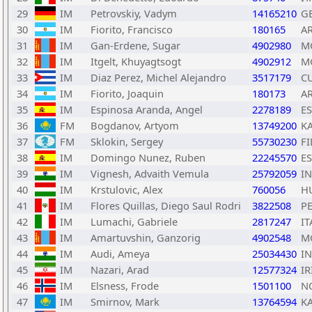
29
IM
Petrovskiy, Vadym
14165210
G
30
IM
Fiorito, Francisco
180165
A
31
IM
Gan-Erdene, Sugar
4902980
M
32
IM
Itgelt, Khuyagtsogt
4902912
M
33
IM
Diaz Perez, Michel Alejandro
3517179
C
34
IM
Fiorito, Joaquin
180173
A
35
IM
Espinosa Aranda, Angel
2278189
E
36
FM
Bogdanov, Artyom
13749200
K
37
FM
Sklokin, Sergey
55730230
FI
38
IM
Domingo Nunez, Ruben
22245570
E
39
IM
Vignesh, Advaith Vemula
25792059
I
40
IM
Krstulovic, Alex
760056
H
41
IM
Flores Quillas, Diego Saul Rodri
3822508
P
42
IM
Lumachi, Gabriele
2817247
IT
43
IM
Amartuvshin, Ganzorig
4902548
M
44
IM
Audi, Ameya
25034430
I
45
IM
Nazari, Arad
12577324
IR
46
IM
Elsness, Frode
1501100
N
47
IM
Smirnov, Mark
13764594
K