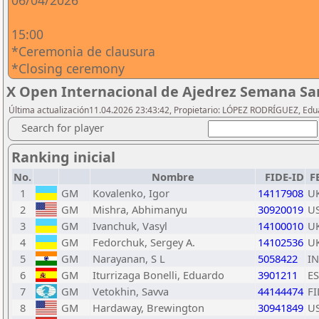
06/04/2026
15:00
*Ceremonia de clausura
*Closing ceremony
X Open Internacional de Ajedrez Semana San
Última actualización11.04.2026 23:43:42, Propietario: LÓPEZ RODRÍGUEZ, Edu
Search for player
Ranking inicial
No.
Nombre
FIDE-ID
F
1
GM
Kovalenko, Igor
14117908
U
2
GM
Mishra, Abhimanyu
30920019
U
3
GM
Ivanchuk, Vasyl
14100010
U
4
GM
Fedorchuk, Sergey A.
14102536
U
5
GM
Narayanan, S L
5058422
I
6
GM
Iturrizaga Bonelli, Eduardo
3901211
E
7
GM
Vetokhin, Savva
44144474
FI
8
GM
Hardaway, Brewington
30941849
U