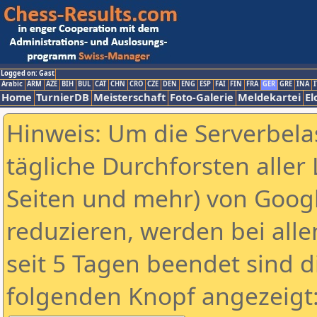
Logged on: Gast
Arabic
ARM
AZE
BIH
BUL
CAT
CHN
CRO
CZE
DEN
ENG
ESP
FAI
FIN
FRA
GER
GRE
INA
I
Home
TurnierDB
Meisterschaft
Foto-Galerie
Meldekartei
El
Hinweis: Um die Serverbela
tägliche Durchforsten aller 
Seiten und mehr) von Goog
reduzieren, werden bei alle
seit 5 Tagen beendet sind d
folgenden Knopf angezeigt