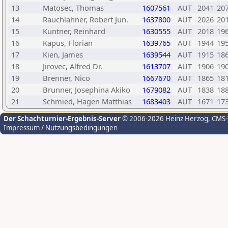
13
Matosec, Thomas
1607561
AUT
2041
20
14
Rauchlahner, Robert Jun.
1637800
AUT
2026
20
15
Kuntner, Reinhard
1630555
AUT
2018
19
16
Kapus, Florian
1639765
AUT
1944
19
17
Kien, James
1639544
AUT
1915
18
18
Jirovec, Alfred Dr.
1613707
AUT
1906
19
19
Brenner, Nico
1667670
AUT
1865
18
20
Brunner, Josephina Akiko
1679082
AUT
1838
18
21
Schmied, Hagen Matthias
1683403
AUT
1671
17
Der Schachturnier-Ergebnis-Server
© 2006-2026 Heinz Herzog
, CMS
Impressum / Nutzungsbedingungen