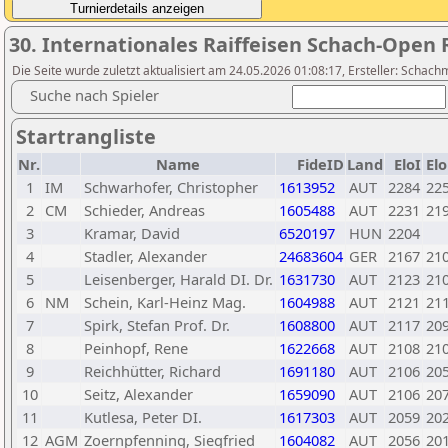
30. Internationales Raiffeisen Schach-Open R
Die Seite wurde zuletzt aktualisiert am 24.05.2026 01:08:17, Ersteller: Schach
Suche nach Spieler
Startrangliste
Nr.
Name
FideID
Land
EloI
El
1
IM
Schwarhofer, Christopher
1613952
AUT
2284
22
2
CM
Schieder, Andreas
1605488
AUT
2231
21
3
Kramar, David
6520197
HUN
2204
4
Stadler, Alexander
24683604
GER
2167
21
5
Leisenberger, Harald DI. Dr.
1631730
AUT
2123
21
6
NM
Schein, Karl-Heinz Mag.
1604988
AUT
2121
21
7
Spirk, Stefan Prof. Dr.
1608800
AUT
2117
20
8
Peinhopf, Rene
1622668
AUT
2108
21
9
Reichhütter, Richard
1691180
AUT
2106
20
10
Seitz, Alexander
1659090
AUT
2106
20
11
Kutlesa, Peter DI.
1617303
AUT
2059
20
12
AGM
Zoernpfenning, Siegfried
1604082
AUT
2056
20