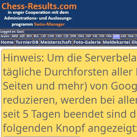
Logged on: Gast
Arabic
ARM
AZE
BIH
BUL
CAT
CHN
CRO
CZE
DEN
ENG
ESP
FAI
FIN
FRA
GER
GRE
INA
I
Home
TurnierDB
Meisterschaft
Foto-Galerie
Meldekartei
El
Hinweis: Um die Serverbel
tägliche Durchforsten aller 
Seiten und mehr) von Goog
reduzieren, werden bei alle
seit 5 Tagen beendet sind d
folgenden Knopf angezeigt