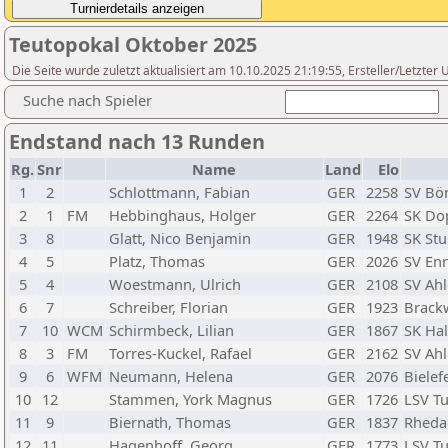
Teutopokal Oktober 2025
Die Seite wurde zuletzt aktualisiert am 10.10.2025 21:19:55, Ersteller/Letzte
Suche nach Spieler
Endstand nach 13 Runden
Rg.
Snr
Name
Land
Elo
1
2
Schlottmann, Fabian
GER
2258
SV Bö
2
1
FM
Hebbinghaus, Holger
GER
2264
SK Dop
3
8
Glatt, Nico Benjamin
GER
1948
SK Stu
4
5
Platz, Thomas
GER
2026
SV En
5
4
Woestmann, Ulrich
GER
2108
SV Ahl
6
7
Schreiber, Florian
GER
1923
Brack
7
10
WCM
Schirmbeck, Lilian
GER
1867
SK Hal
8
3
FM
Torres-Kuckel, Rafael
GER
2162
SV Ahl
9
6
WFM
Neumann, Helena
GER
2076
Bielef
10
12
Stammen, York Magnus
GER
1726
LSV T
11
9
Biernath, Thomas
GER
1837
Rhedae
12
11
Hagenhoff, Georg
GER
1773
LSV T