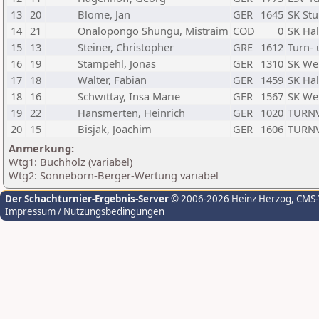
13
20
Blome, Jan
GER
1645
SK Stu
14
21
Onalopongo Shungu, Mistraim
COD
0
SK Hal
15
13
Steiner, Christopher
GRE
1612
Turn- 
16
19
Stampehl, Jonas
GER
1310
SK Wer
17
18
Walter, Fabian
GER
1459
SK Hal
18
16
Schwittay, Insa Marie
GER
1567
SK Wer
19
22
Hansmerten, Heinrich
GER
1020
TURNV 
20
15
Bisjak, Joachim
GER
1606
TURNV 
Anmerkung:
Wtg1: Buchholz (variabel)
Wtg2: Sonneborn-Berger-Wertung variabel
Der Schachturnier-Ergebnis-Server
© 2006-2026 Heinz Herzog
, CMS
Impressum / Nutzungsbedingungen