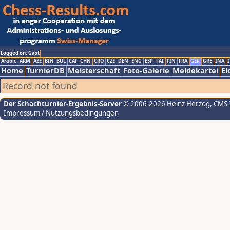
Logged on: Gast
Arabic
ARM
AZE
BIH
BUL
CAT
CHN
CRO
CZE
DEN
ENG
ESP
FAI
FIN
FRA
GER
GRE
INA
I
Home
TurnierDB
Meisterschaft
Foto-Galerie
Meldekartei
El
Record not found
Der Schachturnier-Ergebnis-Server
© 2006-2026 Heinz Herzog
, CMS
Impressum / Nutzungsbedingungen