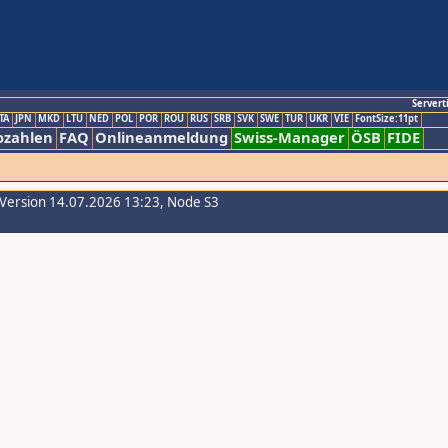
Servert
TA
JPN
MKD
LTU
NED
POL
POR
ROU
RUS
SRB
SVK
SWE
TUR
UKR
VIE
FontSize:11pt
ozahlen
FAQ
Onlineanmeldung
Swiss-Manager
ÖSB
FIDE
-Version 14.07.2026 13:23, Node S3