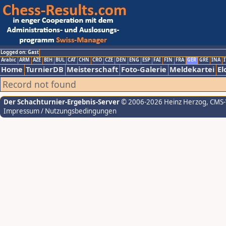
Logged on: Gast
Arabic
ARM
AZE
BIH
BUL
CAT
CHN
CRO
CZE
DEN
ENG
ESP
FAI
FIN
FRA
GER
GRE
INA
I
Home
TurnierDB
Meisterschaft
Foto-Galerie
Meldekartei
El
Record not found
Der Schachturnier-Ergebnis-Server
© 2006-2026 Heinz Herzog
, CMS
Impressum / Nutzungsbedingungen