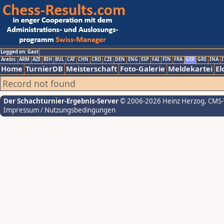
Logged on: Gast
Arabic
ARM
AZE
BIH
BUL
CAT
CHN
CRO
CZE
DEN
ENG
ESP
FAI
FIN
FRA
GER
GRE
INA
I
Home
TurnierDB
Meisterschaft
Foto-Galerie
Meldekartei
El
Record not found
Der Schachturnier-Ergebnis-Server
© 2006-2026 Heinz Herzog
, CMS
Impressum / Nutzungsbedingungen