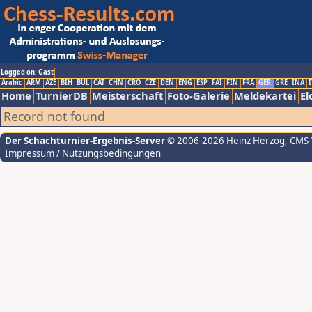
Logged on: Gast
Arabic
ARM
AZE
BIH
BUL
CAT
CHN
CRO
CZE
DEN
ENG
ESP
FAI
FIN
FRA
GER
GRE
INA
I
Home
TurnierDB
Meisterschaft
Foto-Galerie
Meldekartei
El
Record not found
Der Schachturnier-Ergebnis-Server
© 2006-2026 Heinz Herzog
, CMS
Impressum / Nutzungsbedingungen