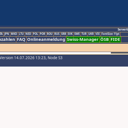
Servert
TA
JPN
MKD
LTU
NED
POL
POR
ROU
RUS
SRB
SVK
SWE
TUR
UKR
VIE
FontSize:11pt
ozahlen
FAQ
Onlineanmeldung
Swiss-Manager
ÖSB
FIDE
-Version 14.07.2026 13:23, Node S3