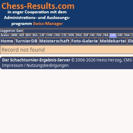
Logged on: Gast
Arabic
ARM
AZE
BIH
BUL
CAT
CHN
CRO
CZE
DEN
ENG
ESP
FAI
FIN
FRA
GER
GRE
INA
I
Home
TurnierDB
Meisterschaft
Foto-Galerie
Meldekartei
El
Record not found
Der Schachturnier-Ergebnis-Server
© 2006-2026 Heinz Herzog
, CMS
Impressum / Nutzungsbedingungen