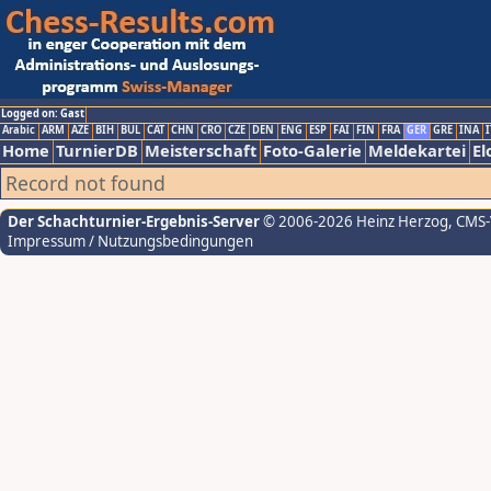
Logged on: Gast
Arabic
ARM
AZE
BIH
BUL
CAT
CHN
CRO
CZE
DEN
ENG
ESP
FAI
FIN
FRA
GER
GRE
INA
I
Home
TurnierDB
Meisterschaft
Foto-Galerie
Meldekartei
El
Record not found
Der Schachturnier-Ergebnis-Server
© 2006-2026 Heinz Herzog
, CMS
Impressum / Nutzungsbedingungen