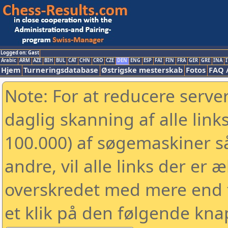
Logged on: Gast
Arabic
ARM
AZE
BIH
BUL
CAT
CHN
CRO
CZE
DEN
ENG
ESP
FAI
FIN
FRA
GER
GRE
INA
I
Hjem
Turneringsdatabase
Østrigske mesterskab
Fotos
FAQ 
Note: For at reducere serv
daglig skanning af alle link
100.000) af søgemaskiner 
andre, vil alle links der er 
overskredet med mere end to
et klik på den følgende kna