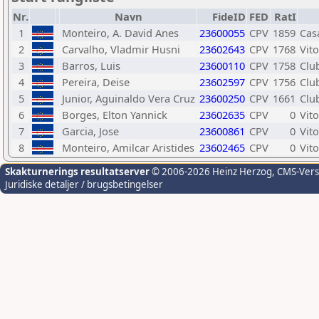
Nr.
Navn
FideID
FED
RatI
1
Monteiro, A. David Anes
23600055
CPV
1859
Cas
2
Carvalho, Vladmir Husni
23602643
CPV
1768
Vito
3
Barros, Luis
23600110
CPV
1758
Clu
4
Pereira, Deise
23602597
CPV
1756
Clu
5
Junior, Aguinaldo Vera Cruz
23600250
CPV
1661
Clu
6
Borges, Elton Yannick
23602635
CPV
0
Vito
7
Garcia, Jose
23600861
CPV
0
Vito
8
Monteiro, Amilcar Aristides
23602465
CPV
0
Vito
Skakturnerings resultatserver
© 2006-2026 Heinz Herzog
, CMS-Ver
Juridiske detaljer / brugsbetingelser