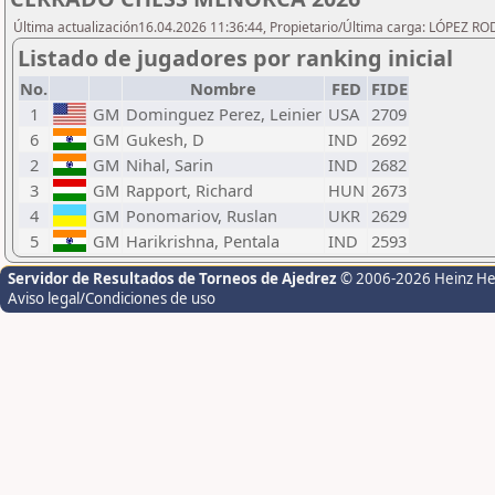
Última actualización16.04.2026 11:36:44, Propietario/Última carga: LÓPEZ R
Listado de jugadores por ranking inicial
No.
Nombre
FED
FIDE
1
GM
Dominguez Perez, Leinier
USA
2709
6
GM
Gukesh, D
IND
2692
2
GM
Nihal, Sarin
IND
2682
3
GM
Rapport, Richard
HUN
2673
4
GM
Ponomariov, Ruslan
UKR
2629
5
GM
Harikrishna, Pentala
IND
2593
Servidor de Resultados de Torneos de Ajedrez
© 2006-2026 Heinz H
Aviso legal/Condiciones de uso