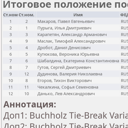
Итоговое положение пос
Ст.ном
Ст.ном.
Имя
ФЕД
1
2
Макаров, Павел Евгеньевич
RU
2
1
Пурыга, Илья Дмитриевич
RU
3
3
Карапетян, Александр Арманович
RU
4
9
Маслак, Тимофей Александрович
RU
5
4
Дробот, Данил Денисович
RU
6
5
Кутюкова, Вероника Юрьевна
RU
7
6
Шабалдина, Екатерина Константиновна
RU
8
7
Гутов, Сергей Дмитриевич
RU
9
12
Дудинова, Валерия Николаевна
RU
10
8
Егоров, Тихон Викторович
RU
11
11
Чекалкина, Софья Семеновна
RU
12
10
Данько, Лев Александрович
RU
Аннотация:
Доп1: Buchholz Tie-Break Vari
Доп2: Buchholz Tie-Break Vari