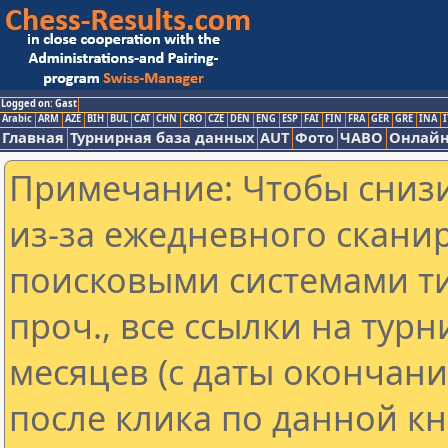
Logged on: Gast
Arabic
ARM
AZE
BIH
BUL
CAT
CHN
CRO
CZE
DEN
ENG
ESP
FAI
FIN
FRA
GER
GRE
INA
I
Главная
Турнирная база данных
AUT
Фото
ЧАВО
Онлайн
Примечание: Чтобы снизи
из-за ежедневного скани
поисковыми системами ти
проч., все ссылки на тур
месяцев (с даты окончан
после клика по данной кн