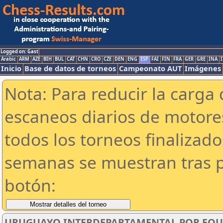
Logged on: Gast
Arabic
ARM
AZE
BIH
BUL
CAT
CHN
CRO
CZE
DEN
ENG
ESP
FAI
FIN
FRA
GER
GRE
INA
I
Inicio
Base de datos de torneos
Campeonato AUT
Imágenes
Nota: Para reducir la carga 
escaneos diarios de motor
todos los torneos finalizad
semanas se muestran tras p
botón:
URUGUAYO INTERDEPARTAMENTAL POR EQUI