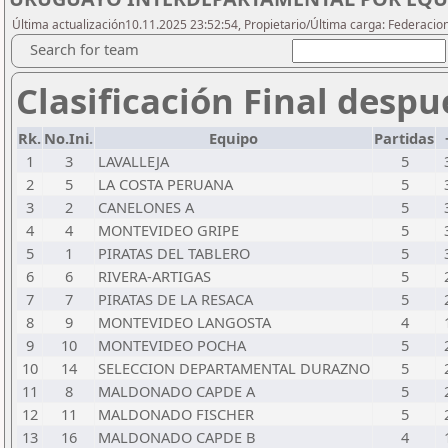
Última actualización10.11.2025 23:52:54, Propietario/Última carga: Federacio
Search for team
Clasificación Final despu
Rk.
No.Ini.
Equipo
Partidas
1
3
LAVALLEJA
5
2
5
LA COSTA PERUANA
5
3
2
CANELONES A
5
4
4
MONTEVIDEO GRIPE
5
5
1
PIRATAS DEL TABLERO
5
6
6
RIVERA-ARTIGAS
5
7
7
PIRATAS DE LA RESACA
5
8
9
MONTEVIDEO LANGOSTA
4
9
10
MONTEVIDEO POCHA
5
10
14
SELECCION DEPARTAMENTAL DURAZNO
5
11
8
MALDONADO CAPDE A
5
12
11
MALDONADO FISCHER
5
13
16
MALDONADO CAPDE B
4