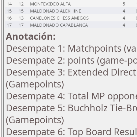
14
12
MONTEVIDEO ALFA
5
15
15
MALDONADO ALEKHINE
4
16
13
CANELONES CHESS AMIGOS
4
17
17
MALDONADO CAPABLANCA
4
Anotación:
Desempate 1: Matchpoints (var
Desempate 2: points (game-po
Desempate 3: Extended Direct
(Gamepoints)
Desempate 4: Total MP oppon
Desempate 5: Buchholz Tie-Bre
(Gamepoints)
Desempate 6: Top Board Resul