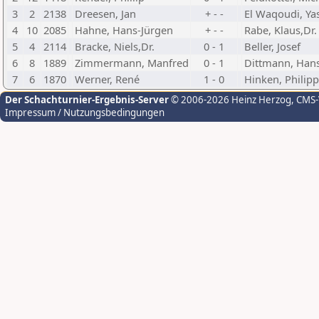
3
2
2138
Dreesen, Jan
+ - -
El Waqoudi, Ya
4
10
2085
Hahne, Hans-Jürgen
+ - -
Rabe, Klaus,Dr.
5
4
2114
Bracke, Niels,Dr.
0 - 1
Beller, Josef
6
8
1889
Zimmermann, Manfred
0 - 1
Dittmann, Hans
7
6
1870
Werner, René
1 - 0
Hinken, Philipp
Der Schachturnier-Ergebnis-Server
© 2006-2026 Heinz Herzog
, CMS
Impressum / Nutzungsbedingungen