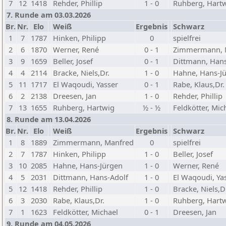
7
12
1418
Rehder, Phillip
1 - 0
Ruhberg, Hart
7. Runde am 03.03.2026
Br.
Nr.
Elo
Weiß
Ergebnis
Schwarz
1
7
1787
Hinken, Philipp
0
spielfrei
2
6
1870
Werner, René
0 - 1
Zimmermann, 
3
9
1659
Beller, Josef
0 - 1
Dittmann, Hans
4
4
2114
Bracke, Niels,Dr.
1 - 0
Hahne, Hans-J
5
11
1717
El Waqoudi, Yasser
0 - 1
Rabe, Klaus,Dr.
6
2
2138
Dreesen, Jan
1 - 0
Rehder, Phillip
7
13
1655
Ruhberg, Hartwig
½ - ½
Feldkötter, Mic
8. Runde am 13.04.2026
Br.
Nr.
Elo
Weiß
Ergebnis
Schwarz
1
8
1889
Zimmermann, Manfred
0
spielfrei
2
7
1787
Hinken, Philipp
1 - 0
Beller, Josef
3
10
2085
Hahne, Hans-Jürgen
1 - 0
Werner, René
4
5
2031
Dittmann, Hans-Adolf
1 - 0
El Waqoudi, Ya
5
12
1418
Rehder, Phillip
1 - 0
Bracke, Niels,D
6
3
2030
Rabe, Klaus,Dr.
1 - 0
Ruhberg, Hart
7
1
1623
Feldkötter, Michael
0 - 1
Dreesen, Jan
9. Runde am 04.05.2026