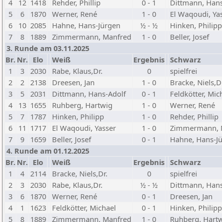
4
12
1418
Rehder, Phillip
0 - 1
Dittmann, Hans
5
6
1870
Werner, René
1 - 0
El Waqoudi, Ya
6
10
2085
Hahne, Hans-Jürgen
½ - ½
Hinken, Philipp
7
8
1889
Zimmermann, Manfred
1 - 0
Beller, Josef
3. Runde am 03.11.2025
Br.
Nr.
Elo
Weiß
Ergebnis
Schwarz
1
3
2030
Rabe, Klaus,Dr.
0
spielfrei
2
2
2138
Dreesen, Jan
1 - 0
Bracke, Niels,D
3
5
2031
Dittmann, Hans-Adolf
0 - 1
Feldkötter, Mic
4
13
1655
Ruhberg, Hartwig
1 - 0
Werner, René
5
7
1787
Hinken, Philipp
1 - 0
Rehder, Phillip
6
11
1717
El Waqoudi, Yasser
1 - 0
Zimmermann, 
7
9
1659
Beller, Josef
0 - 1
Hahne, Hans-J
4. Runde am 01.12.2025
Br.
Nr.
Elo
Weiß
Ergebnis
Schwarz
1
4
2114
Bracke, Niels,Dr.
0
spielfrei
2
3
2030
Rabe, Klaus,Dr.
½ - ½
Dittmann, Hans
3
6
1870
Werner, René
0 - 1
Dreesen, Jan
4
1
1623
Feldkötter, Michael
0 - 1
Hinken, Philipp
5
8
1889
Zimmermann, Manfred
1 - 0
Ruhberg, Hart