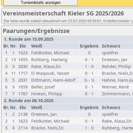
Vereinsmeisterschaft Kieler SG 2025/2026
Die Seite wurde zuletzt aktualisiert am 25.07.2026 09:26:01, Ersteller/Letzte
Paarungen/Ergebnisse
1. Runde am 15.09.2025
Br.
Nr.
Elo
Weiß
Ergebnis
Schwarz
1
1
1623
Feldkötter, Michael
0
spielfrei
2
13
1655
Ruhberg, Hartwig
0 - 1
Dreesen, Jan
3
3
2030
Rabe, Klaus,Dr.
1 - 0
Rehder, Phillip
4
11
1717
El Waqoudi, Yasser
0 - 1
Bracke, Niels,D
5
5
2031
Dittmann, Hans-Adolf
½ - ½
Hahne, Hans-J
6
9
1659
Beller, Josef
0 - 1
Werner, René
7
7
1787
Hinken, Philipp
0 - 1
Zimmermann, 
2. Runde am 06.10.2025
Br.
Nr.
Elo
Weiß
Ergebnis
Schwarz
1
2
2138
Dreesen, Jan
0
spielfrei
2
1
1623
Feldkötter, Michael
0 - 1
Rabe, Klaus,Dr.
3
4
2114
Bracke, Niels,Dr.
1 - 0
Ruhberg, Hart