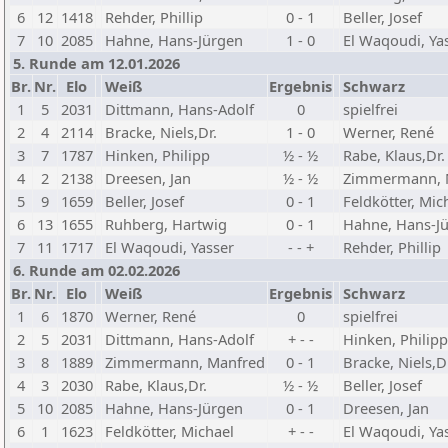
6
12
1418
Rehder, Phillip
0 - 1
Beller, Josef
7
10
2085
Hahne, Hans-Jürgen
1 - 0
El Waqoudi, Ya
5. Runde am 12.01.2026
Br.
Nr.
Elo
Weiß
Ergebnis
Schwarz
1
5
2031
Dittmann, Hans-Adolf
0
spielfrei
2
4
2114
Bracke, Niels,Dr.
1 - 0
Werner, René
3
7
1787
Hinken, Philipp
½ - ½
Rabe, Klaus,Dr.
4
2
2138
Dreesen, Jan
½ - ½
Zimmermann, 
5
9
1659
Beller, Josef
0 - 1
Feldkötter, Mic
6
13
1655
Ruhberg, Hartwig
0 - 1
Hahne, Hans-J
7
11
1717
El Waqoudi, Yasser
- - +
Rehder, Phillip
6. Runde am 02.02.2026
Br.
Nr.
Elo
Weiß
Ergebnis
Schwarz
1
6
1870
Werner, René
0
spielfrei
2
5
2031
Dittmann, Hans-Adolf
+ - -
Hinken, Philipp
3
8
1889
Zimmermann, Manfred
0 - 1
Bracke, Niels,D
4
3
2030
Rabe, Klaus,Dr.
½ - ½
Beller, Josef
5
10
2085
Hahne, Hans-Jürgen
0 - 1
Dreesen, Jan
6
1
1623
Feldkötter, Michael
+ - -
El Waqoudi, Ya