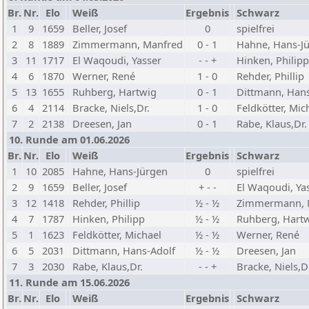
Br.
Nr.
Elo
Weiß
Ergebnis
Schwarz
1
9
1659
Beller, Josef
0
spielfrei
2
8
1889
Zimmermann, Manfred
0 - 1
Hahne, Hans-J
3
11
1717
El Waqoudi, Yasser
- - +
Hinken, Philipp
4
6
1870
Werner, René
1 - 0
Rehder, Phillip
5
13
1655
Ruhberg, Hartwig
0 - 1
Dittmann, Hans
6
4
2114
Bracke, Niels,Dr.
1 - 0
Feldkötter, Mic
7
2
2138
Dreesen, Jan
0 - 1
Rabe, Klaus,Dr.
10. Runde am 01.06.2026
Br.
Nr.
Elo
Weiß
Ergebnis
Schwarz
1
10
2085
Hahne, Hans-Jürgen
0
spielfrei
2
9
1659
Beller, Josef
+ - -
El Waqoudi, Ya
3
12
1418
Rehder, Phillip
½ - ½
Zimmermann, 
4
7
1787
Hinken, Philipp
½ - ½
Ruhberg, Hart
5
1
1623
Feldkötter, Michael
½ - ½
Werner, René
6
5
2031
Dittmann, Hans-Adolf
½ - ½
Dreesen, Jan
7
3
2030
Rabe, Klaus,Dr.
- - +
Bracke, Niels,D
11. Runde am 15.06.2026
Br.
Nr.
Elo
Weiß
Ergebnis
Schwarz