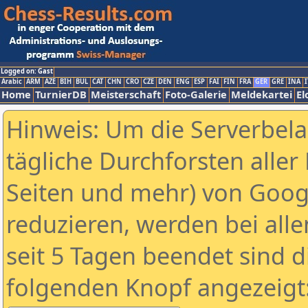
Logged on: Gast
Arabic
ARM
AZE
BIH
BUL
CAT
CHN
CRO
CZE
DEN
ENG
ESP
FAI
FIN
FRA
GER
GRE
INA
I
Home
TurnierDB
Meisterschaft
Foto-Galerie
Meldekartei
El
Hinweis: Um die Serverbel
tägliche Durchforsten aller 
Seiten und mehr) von Goog
reduzieren, werden bei alle
seit 5 Tagen beendet sind d
folgenden Knopf angezeigt