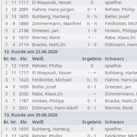
1
11
1717
El Waqoudi, Yasser
0
spielfrei
2
10
2085
Hahne, Hans-Jürgen
0 - 1
Rehder, Phillip
3
13
1655
Ruhberg, Hartwig
½ - ½
Beller, Josef
4
8
1889
Zimmermann, Manfred
½ - ½
Feldkötter, Mic
5
2
2138
Dreesen, Jan
1 - 0
Hinken, Philipp
6
6
1870
Werner, René
+ - -
Rabe, Klaus,Dr.
7
4
2114
Bracke, Niels,Dr.
1 - 0
Dittmann, Hans
12. Runde am 22.06.2026
Br.
Nr.
Elo
Weiß
Ergebnis
Schwarz
1
12
1418
Rehder, Phillip
0
spielfrei
2
11
1717
El Waqoudi, Yasser
- - +
Ruhberg, Hart
3
1
1623
Feldkötter, Michael
½ - ½
Hahne, Hans-J
4
9
1659
Beller, Josef
0 - 1
Dreesen, Jan
5
3
2030
Rabe, Klaus,Dr.
- - +
Zimmermann, 
6
7
1787
Hinken, Philipp
0 - 1
Bracke, Niels,D
7
5
2031
Dittmann, Hans-Adolf
0 - 1
Werner, René
13. Runde am 29.06.2026
Br.
Nr.
Elo
Weiß
Ergebnis
Schwarz
1
13
1655
Ruhberg, Hartwig
0
spielfrei
2
12
1418
Rehder, Phillip
0 - 1
Feldkötter, Mic