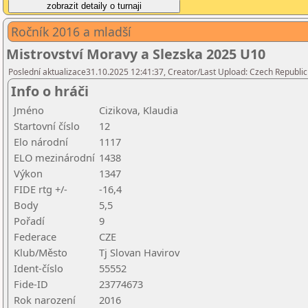
Ročník 2016 a mladší
Mistrovství Moravy a Slezska 2025 U10
Poslední aktualizace31.10.2025 12:41:37, Creator/Last Upload: Czech Republic
Info o hráči
Jméno
Cizikova, Klaudia
Startovní číslo
12
Elo národní
1117
ELO mezinárodní
1438
Výkon
1347
FIDE rtg +/-
-16,4
Body
5,5
Pořadí
9
Federace
CZE
Klub/Město
Tj Slovan Havirov
Ident-číslo
55552
Fide-ID
23774673
Rok narození
2016