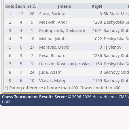
Kolo
Šach.
St.č.
Jméno
RtgN
1
12
28
Stara, Sarlota
0
Sk Stare Mes
2
4
5
Moskvin, Andrii
1288
Beskydska Sa
3
4
1
Prokopchuk, Oleksandr
1601
Sachovy Klub 
4
7
18
Malina, Jakub
1022
Beskydska Sa
5
6
27
Moravec, David
0
Tj Vlcnov
6
3
7
Pesa, Richard
1236
Sachovy Klub
7
5
9
Harazin, Rostislav Jaroslav
1159
Beskydska Sa
8
7
24
Juda, Adam
0
Sachovy Oddi
9
6
10
Vlasak, Matej
1159
Sachovy Klub
*) Rating difference of more than 400. It was limited to 400.
Chess-Tournament-Results-Server
© 2006-2026 Heinz Herzog
, CMS-
tiráž