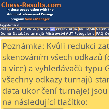
Logged on: Gast
Arabic
ARM
AZE
BIH
BUL
CAT
CHN
CRO
CZE
DEN
ENG
ESP
FAI
FIN
FRA
GER
GRE
INA
I
Domů
Databáze turnajů
Mistrovství AUT
Fotogalerie
FAQ
On
Poznámka: Kvůli redukci za
skenováním všech odkazů (
a více) a vyhledávačů typu 
všechny odkazy turnajů star
data ukončení turnaje) jsou
na následující tlačítko: