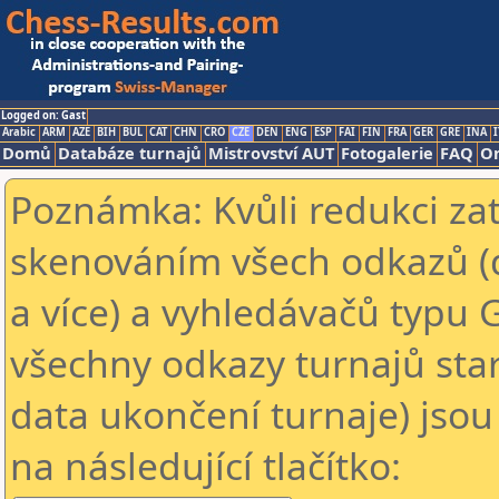
Logged on: Gast
Arabic
ARM
AZE
BIH
BUL
CAT
CHN
CRO
CZE
DEN
ENG
ESP
FAI
FIN
FRA
GER
GRE
INA
I
Domů
Databáze turnajů
Mistrovství AUT
Fotogalerie
FAQ
On
Poznámka: Kvůli redukci za
skenováním všech odkazů (
a více) a vyhledávačů typu 
všechny odkazy turnajů star
data ukončení turnaje) jsou
na následující tlačítko: