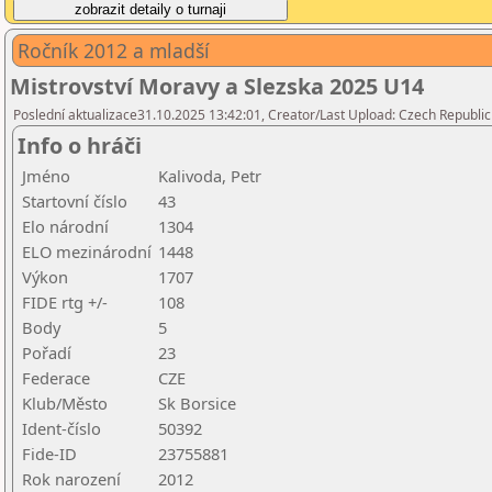
Ročník 2012 a mladší
Mistrovství Moravy a Slezska 2025 U14
Poslední aktualizace31.10.2025 13:42:01, Creator/Last Upload: Czech Republic
Info o hráči
Jméno
Kalivoda, Petr
Startovní číslo
43
Elo národní
1304
ELO mezinárodní
1448
Výkon
1707
FIDE rtg +/-
108
Body
5
Pořadí
23
Federace
CZE
Klub/Město
Sk Borsice
Ident-číslo
50392
Fide-ID
23755881
Rok narození
2012