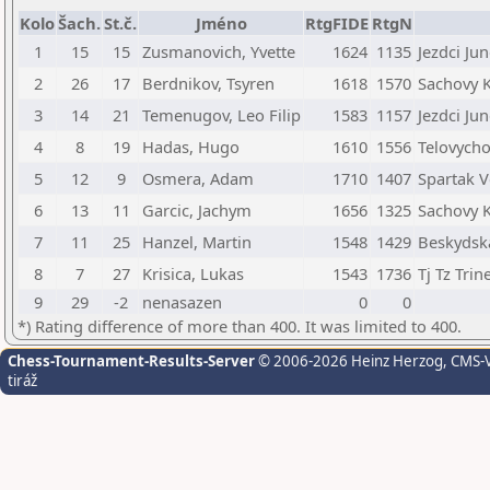
Kolo
Šach.
St.č.
Jméno
RtgFIDE
RtgN
1
15
15
Zusmanovich, Yvette
1624
1135
Jezdci Ju
2
26
17
Berdnikov, Tsyren
1618
1570
Sachovy K
3
14
21
Temenugov, Leo Filip
1583
1157
Jezdci Ju
4
8
19
Hadas, Hugo
1610
1556
Telovycho
5
12
9
Osmera, Adam
1710
1407
Spartak V
6
13
11
Garcic, Jachym
1656
1325
Sachovy K
7
11
25
Hanzel, Martin
1548
1429
Beskydska
8
7
27
Krisica, Lukas
1543
1736
Tj Tz Trin
9
29
-2
nenasazen
0
0
*) Rating difference of more than 400. It was limited to 400.
Chess-Tournament-Results-Server
© 2006-2026 Heinz Herzog
, CMS-
tiráž