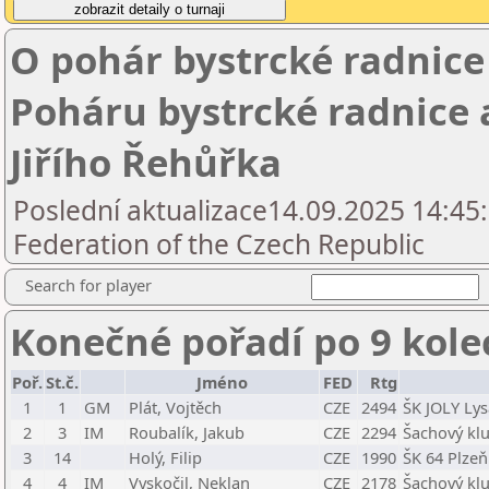
O pohár bystrcké radnice 
Poháru bystrcké radnice 
Jiřího Řehůřka
Poslední aktualizace14.09.2025 14:45
Federation of the Czech Republic
Search for player
Konečné pořadí po 9 kole
Poř.
St.č.
Jméno
FED
Rtg
1
1
GM
Plát, Vojtěch
CZE
2494
ŠK JOLY Lys
2
3
IM
Roubalík, Jakub
CZE
2294
Šachový kl
3
14
Holý, Filip
CZE
1990
ŠK 64 Plzeň
4
4
IM
Vyskočil, Neklan
CZE
2178
Šachový klu