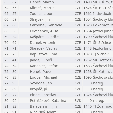
63
67
Heneš, Martin
CZE
1498
ŠK Kuřim, z
64
65
Klimeš, Martin
CZE
1524
ŠK 1921 Zá
65
57
Zouhar, Libor
CZE
1562
Individuáln
66
59
Strejček, Jiří
CZE
1554
Šachový kl
67
66
Carbonai, Gabriele
CZE
1523
Lokomotiv
68
58
Levchenko, Alisa
CZE
1554
Jezdci Jund
69
34
Kašpárek, Ondřej
CZE
1799
Šachový kl
70
69
Daniel, Antonín
CZE
1471
ŠK Střelice
71
71
Stareček, Václav
CZE
1443
Jezdci Jund
72
75
Kapustová, Ema
CZE
1370
TJ Vlčnov
73
41
Janda, Luboš
CZE
1752
ŠK Bystrc O
74
54
Kandalec, Štefan
CZE
1583
Šachový klu
75
80
Heneš, Pavel
CZE
1258
ŠK Kuřim, z
76
83
Loubal, Michael
CZE
1095
Šachová šk
77
93
Svoboda, Jan
CZE
0
nereg.
78
89
Kropáč, Jiří
CZE
0
nereg.
79
77
Pindej, Jaroslav
CZE
1324
Šachový klu
80
92
Petrišáková, Katarína
SVK
0
nereg.
81
82
Balabán ml., Jiří
CZE
1140
TJ Žďár nad
82
91
Ničovský, Adam
CZE
0
nereg.