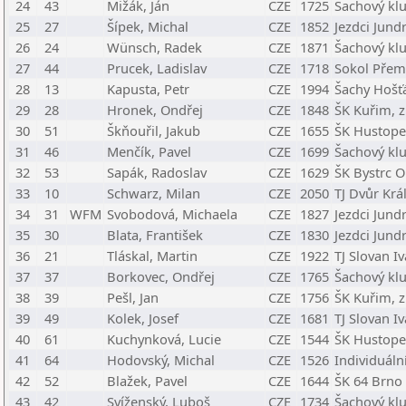
24
43
Mižák, Ján
CZE
1725
Šachový klu
25
27
Šípek, Michal
CZE
1852
Jezdci Jund
26
24
Wünsch, Radek
CZE
1871
Šachový klu
27
44
Prucek, Ladislav
CZE
1718
Sokol Přem
28
13
Kapusta, Petr
CZE
1994
Šachy Hošťá
29
28
Hronek, Ondřej
CZE
1848
ŠK Kuřim, z
30
51
Škňouřil, Jakub
CZE
1655
ŠK Hustope
31
46
Menčík, Pavel
CZE
1699
Šachový klu
32
53
Sapák, Radoslav
CZE
1629
ŠK Bystrc O
33
10
Schwarz, Milan
CZE
2050
TJ Dvůr Krá
34
31
WFM
Svobodová, Michaela
CZE
1827
Jezdci Jund
35
30
Blata, František
CZE
1830
Jezdci Jund
36
21
Tláskal, Martin
CZE
1922
TJ Slovan I
37
37
Borkovec, Ondřej
CZE
1765
Šachový klu
38
39
Pešl, Jan
CZE
1756
ŠK Kuřim, z
39
49
Kolek, Josef
CZE
1681
TJ Slovan I
40
61
Kuchynková, Lucie
CZE
1544
ŠK Hustope
41
64
Hodovský, Michal
CZE
1526
Individuáln
42
52
Blažek, Pavel
CZE
1644
ŠK 64 Brno
43
42
Svíženský, Luboš
CZE
1734
Šachový kl