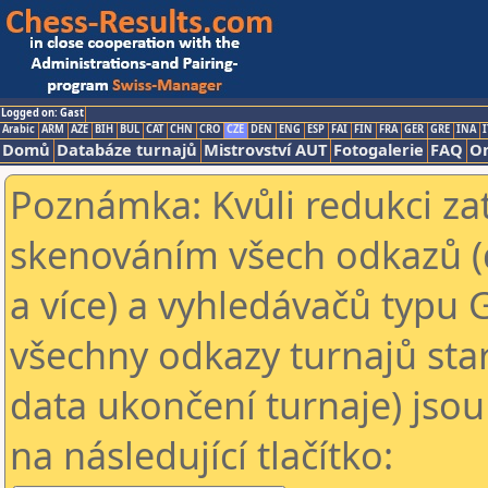
Logged on: Gast
Arabic
ARM
AZE
BIH
BUL
CAT
CHN
CRO
CZE
DEN
ENG
ESP
FAI
FIN
FRA
GER
GRE
INA
I
Domů
Databáze turnajů
Mistrovství AUT
Fotogalerie
FAQ
On
Poznámka: Kvůli redukci za
skenováním všech odkazů (
a více) a vyhledávačů typu 
všechny odkazy turnajů star
data ukončení turnaje) jsou
na následující tlačítko: