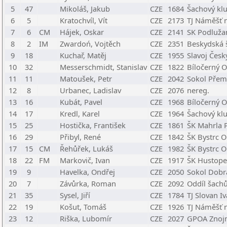
5
47
Mikoláš, Jakub
CZE
1684
Šachový klu
6
5
Kratochvíl, Vít
CZE
2173
TJ Náměšť 
7
6
CM
Hájek, Oskar
CZE
2141
SK Podlužan
8
2
IM
Zwardoń, Vojtěch
CZE
2351
Beskydská š
9
18
Kuchař, Matěj
CZE
1955
Slavoj Česk
10
32
Messerschmidt, Stanislav
CZE
1822
Bíločerný O
11
11
Matoušek, Petr
CZE
2042
Sokol Přem
12
8
Urbanec, Ladislav
CZE
2076
nereg.
13
16
Kubát, Pavel
CZE
1968
Bíločerný O
14
17
Kredl, Karel
CZE
1964
Šachový kl
15
25
Hostička, František
CZE
1861
ŠK Mahrla P
16
29
Přibyl, René
CZE
1842
ŠK Bystrc O
17
15
CM
Řehůřek, Lukáš
CZE
1982
ŠK Bystrc O
18
22
FM
Markovič, Ivan
CZE
1917
ŠK Hustope
19
9
Havelka, Ondřej
CZE
2050
Sokol Dobr
20
7
Závůrka, Roman
CZE
2092
Oddíl šach
21
35
Sysel, Jiří
CZE
1784
TJ Slovan I
22
19
Košut, Tomáš
CZE
1926
TJ Náměšť 
23
12
Riška, Lubomír
CZE
2027
GPOA Znojm