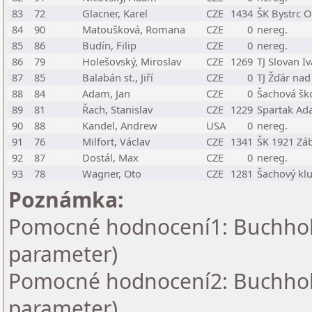
83
72
Glacner, Karel
CZE
1434
ŠK Bystrc O
84
90
Matoušková, Romana
CZE
0
nereg.
85
86
Budín, Filip
CZE
0
nereg.
86
79
Holešovský, Miroslav
CZE
1269
TJ Slovan I
87
85
Balabán st., Jiří
CZE
0
TJ Žďár nad
88
84
Adam, Jan
CZE
0
Šachová šk
89
81
Řach, Stanislav
CZE
1229
Spartak A
90
88
Kandel, Andrew
USA
0
nereg.
91
76
Milfort, Václav
CZE
1341
ŠK 1921 Zá
92
87
Dostál, Max
CZE
0
nereg.
93
78
Wagner, Oto
CZE
1281
Šachový klu
Poznámka:
Pomocné hodnocení1: Buchholz 
parameter)
Pomocné hodnocení2: Buchholz 
parameter)