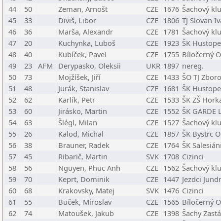
44
50
Zeman, Arnošt
CZE
1676
Šachový kl
45
33
Diviš, Libor
CZE
1806
TJ Slovan I
46
36
Marša, Alexandr
CZE
1781
Šachový klu
47
20
Kuchynka, Luboš
CZE
1923
ŠK Hustope
48
40
Kubíček, Pavel
CZE
1755
Bíločerný O
49
23
AFM
Derypasko, Oleksii
UKR
1897
nereg.
50
73
Mojžíšek, Jiří
CZE
1433
ŠO TJ Zboro
51
48
Jurák, Stanislav
CZE
1681
ŠK Hustope
52
62
Karlík, Petr
CZE
1533
ŠK ZŠ Hork
53
60
Jirásko, Martin
CZE
1552
ŠK GARDE L
54
63
Šlégl, Milan
CZE
1527
Šachový klu
55
26
Kalod, Michal
CZE
1857
ŠK Bystrc O
56
38
Brauner, Radek
CZE
1764
ŠK Salesián
57
45
Ribarič, Martin
SVK
1708
Cizinci
58
56
Nguyen, Phuc Anh
CZE
1562
Šachový klu
59
70
Keprt, Dominik
CZE
1447
Jezdci Jund
60
68
Krakovsky, Matej
SVK
1476
Cizinci
61
55
Buček, Miroslav
CZE
1565
Bíločerný O
62
74
Matoušek, Jakub
CZE
1398
Šachy Zast