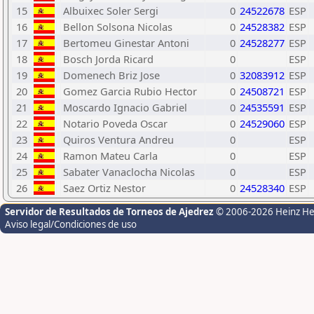
15
Albuixec Soler Sergi
0
24522678
ESP
16
Bellon Solsona Nicolas
0
24528382
ESP
17
Bertomeu Ginestar Antoni
0
24528277
ESP
18
Bosch Jorda Ricard
0
ESP
19
Domenech Briz Jose
0
32083912
ESP
20
Gomez Garcia Rubio Hector
0
24508721
ESP
21
Moscardo Ignacio Gabriel
0
24535591
ESP
22
Notario Poveda Oscar
0
24529060
ESP
23
Quiros Ventura Andreu
0
ESP
24
Ramon Mateu Carla
0
ESP
25
Sabater Vanaclocha Nicolas
0
ESP
26
Saez Ortiz Nestor
0
24528340
ESP
Servidor de Resultados de Torneos de Ajedrez
© 2006-2026 Heinz H
Aviso legal/Condiciones de uso