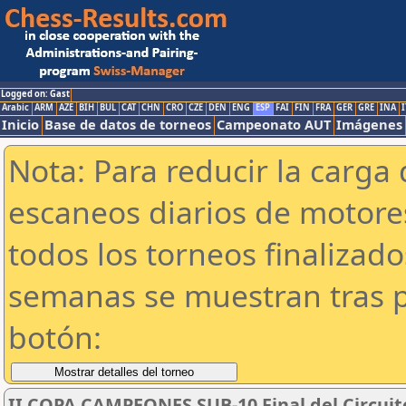
Logged on: Gast
Arabic
ARM
AZE
BIH
BUL
CAT
CHN
CRO
CZE
DEN
ENG
ESP
FAI
FIN
FRA
GER
GRE
INA
I
Inicio
Base de datos de torneos
Campeonato AUT
Imágenes
Nota: Para reducir la carga 
escaneos diarios de motor
todos los torneos finalizad
semanas se muestran tras p
botón:
II COPA CAMPEONES SUB-10 Final del Circuit