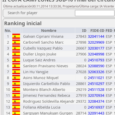
Última actualización30.11.2014 13:33:36, Propietario/Última carga: IA Vicen
Search for player
Ranking inicial
No.
Nombre
ID
FIDE-ID
FED
1
Galvan Cipriani Viviana
27843
32041144
ESP
2
Carbonell Sancho Marc
27898
32029969
ESP
3
Cubells Vazquez Pablo
26667
32030177
ESP
4
Duller Llopis Jouke
27906
32048998
ESP
5
Luque Saiz Andres
0
24510793
ESP
6
Sanleon Pravisano Nieves
28024
32088590
ESP
7
Lin Hu Yangjie
27028
32063326
ESP
8
Asins Munoz Miquel
0
24511021
ESP
9
Izquierdo Carbellido Pablo
28861
24510297
ESP
10
Montero Blanch Alberto
29219
24511528
ESP
11
Jimenez Fernandez Rebeca
27919
32070934
ESP
12
Rodriguez Soldevilla Alejandr
29372
32084374
ESP
13
Follana Albelda Lucia
0
24516937
ESP
14
Sargsyan Manukyan Gurgen
28714
32091443
ESP