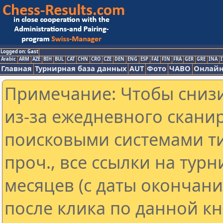
Logged on: Gast
Arabic
ARM
AZE
BIH
BUL
CAT
CHN
CRO
CZE
DEN
ENG
ESP
FAI
FIN
FRA
GER
GRE
INA
I
Главная
Турнирная база данных
AUT
Фото
ЧАВО
Онлайн
Примечание: Чтобы снизи
из-за ежедневного скани
поисковыми системами ти
проч., все ссылки на тур
месяцев (с даты окончан
после клика по данной кн