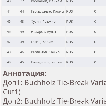
43
37
Курбанов, Ильхам
RUS
0
44
44
Гарифуллин, Карим
RUS
0
45
43
Хузин, Радмир
RUS
0
46
49
Назаров, Булат
RUS
0
47
48
Гатин, Карим
RUS
0
48
46
Ризванов, Самир
RUS
0
49
45
Гильфанов, Карим
RUS
0
Аннотация:
Доп1: Buchholz Tie-Break Vari
Cut1)
Доп2: Buchholz Tie-Break Vari