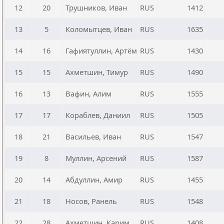
12
20
Трушников, Иван
RUS
1412
13
5
Коломытцев, Иван
RUS
1635
14
16
Гафиятуллин, Артём
RUS
1430
15
15
Ахметшин, Тимур
RUS
1490
16
13
Вафин, Алим
RUS
1555
17
17
Кораблев, Даниил
RUS
1505
18
21
Васильев, Иван
RUS
1547
19
8
Муллин, Арсений
RUS
1587
20
14
Абдуллин, Амир
RUS
1455
21
18
Носов, Ранель
RUS
1548
22
28
Ахметшин, Карим
RUS
1408