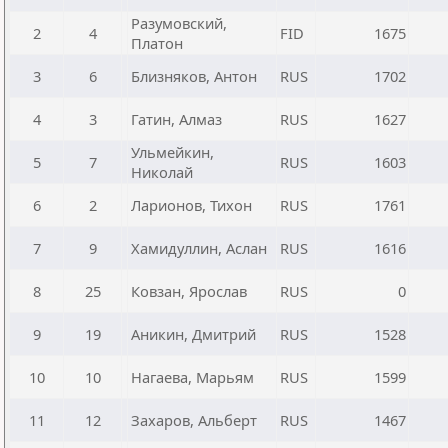
Разумовский,
2
4
FID
1675
Платон
3
6
Близняков, Антон
RUS
1702
4
3
Гатин, Алмаз
RUS
1627
Ульмейкин,
5
7
RUS
1603
Николай
6
2
Ларионов, Тихон
RUS
1761
7
9
Хамидуллин, Аслан
RUS
1616
8
25
Ковзан, Ярослав
RUS
0
9
19
Аникин, Дмитрий
RUS
1528
10
10
Нагаева, Марьям
RUS
1599
11
12
Захаров, Альберт
RUS
1467