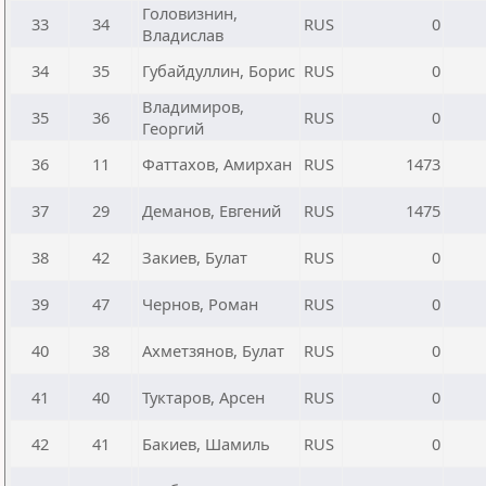
Головизнин,
33
34
RUS
0
Владислав
34
35
Губайдуллин, Борис
RUS
0
Владимиров,
35
36
RUS
0
Георгий
36
11
Фаттахов, Амирхан
RUS
1473
37
29
Деманов, Евгений
RUS
1475
38
42
Закиев, Булат
RUS
0
39
47
Чернов, Роман
RUS
0
40
38
Ахметзянов, Булат
RUS
0
41
40
Туктаров, Арсен
RUS
0
42
41
Бакиев, Шамиль
RUS
0