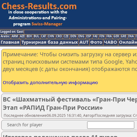
Logged on: Gast
Arabic
ARM
AZE
BIH
BUL
CAT
CHN
CRO
CZE
DEN
ENG
ESP
FAI
FIN
FRA
GER
GRE
INA
I
Главная
Турнирная база данных
AUT
Фото
ЧАВО
Онлайн
Примечание: Чтобы снизить загрузку на сервер и
страниц поисковыми системами типа Google, Yaho
двух месяцев (с даты окончания) отображаются по
Отобразить дополнительную информацию
ВС «Шахматный фестиваль «Гран-При Чер
Этап «РАПИД Гран-При России»
Последнее обновление06.09.2025 16:31:40, Автор/Последняя загрузка: Cr
Search for player