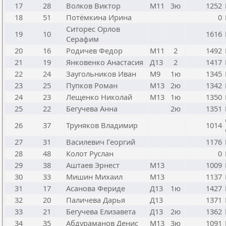
17
28
Волков Виктор
М11
3ю
1252
18
51
Потёмкина Ирина
0
Ситорес Орлов
19
10
1616
Серафим
20
16
Родичев Федор
М11
2
1492
21
19
Янковенко Анастасия
Д13
2
1417
22
24
Заугольников Иван
М9
1ю
1345
23
25
Пупков Роман
М13
2ю
1342
24
23
Лещенко Николай
М13
1ю
1350
25
22
Бегучева Анна
2ю
1351
26
37
Труняков Владимир
1014
27
31
Василевич Георгий
1176
28
48
Колот Руслан
0
29
38
Аштаев Эрнест
М13
1009
30
33
Мишин Михаил
М13
1137
31
17
Асанова Фериде
Д13
1ю
1427
32
20
Паличева Дарья
Д13
1371
33
21
Бегучева Елизавета
Д13
2ю
1362
34
35
Абдураманов Денис
М13
3ю
1091