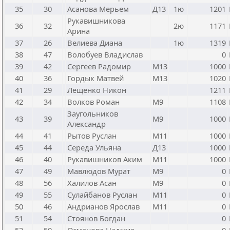
35
30
Асанова Мерьем
Д13
1ю
1201
Рукавишникова
36
32
2ю
1171
Арина
37
26
Велиева Диана
1ю
1319
38
47
Волобуев Владислав
0
39
42
Сергеев Радомир
М13
1000
40
36
Гордык Матвей
М13
1020
41
29
Лещенко Никон
1211
42
34
Волков Роман
М9
1108
Заугольников
43
39
М9
1000
Александр
44
41
Рытов Руслан
М11
1000
45
44
Середа Ульяна
Д13
1000
46
40
Рукавишников Аким
М11
1000
47
49
Мавлюдов Мурат
М9
0
48
56
Халилов Асан
М9
0
49
55
Сулайбанов Руслан
М11
0
50
46
Андрианов Ярослав
М11
0
51
54
Стоянов Богдан
0