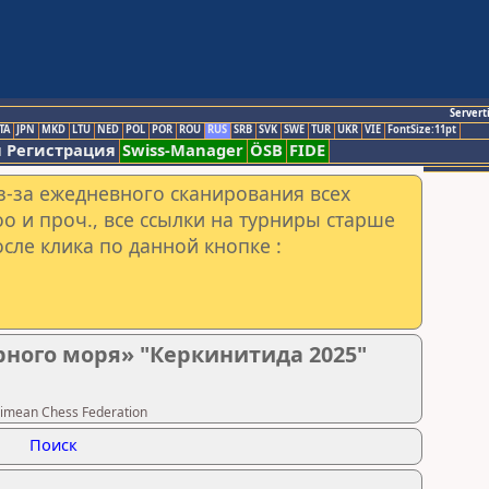
Servert
TA
JPN
MKD
LTU
NED
POL
POR
ROU
RUS
SRB
SVK
SWE
TUR
UKR
VIE
FontSize:11pt
 Регистрация
Swiss-Manager
ÖSB
FIDE
з-за ежедневного сканирования всех
o и проч., все ссылки на турниры старше
сле клика по данной кнопке :
ного моря» "Керкинитида 2025"
imean Chess Federation
Поиск