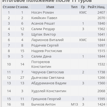
Итоговое положение после 11 туров
Ст.ном
Ст.ном.
Имя
Тип
Гр
Рейт.Нац.
1
1
Носач Роман
КМС
2407
2
2
Кияйкин Павел
2070
3
6
Асанов Решат
1
1840
4
12
Салим Рездар
3
1562
5
9
Щупак Виктор
1641
6
4
Ларионов Виталий
КМС
1844
7
8
Родичев Сергей
1697
8
15
Надеев Ростислав
1515
9
5
Салим Дана
1
1844
Погорелов
10
14
1532
Константин
11
7
Черунов Святослав
2
1738
12
27
Дьячкова Светлана
1266
13
13
Абдураманов Вадим
3
1560
14
3
Худолей Константин
2068
15
11
Грешнов Георгий
3
1595
16
18
Бычков Антон
М13
3
1424