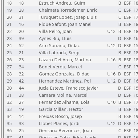
18
18
Estruch Andreu, Guim
B
ESP
1
19
28
Chalmeta Torredemer, Enric
C
ESP
1
20
31
Turuguet Lopez, Josep Lluis
C
ESP
1
21
16
Pique Safont, Joan Manel
B
ESP
1
22
20
Villa Peiro, Joan
U12
B
ESP
1
23
39
Aynes Riu, Lluis
D
ESP
1
24
52
Arto Soriano, Didac
U12
D
ESP
1
25
21
Villa Labrada, Sergi
B
ESP
1
26
23
Lazaro Del Arco, Martina
U16
B
ESP
1
27
34
Bonet Verdu, Marcel
C
ESP
1
28
32
Gomez Gonzalez, Didac
U16
D
ESP
1
29
42
Hernandez Martinez, Pol
U12
D
ESP
1
30
44
Jucla Esteve, Francisco Javier
D
ESP
1
31
38
Camara Molina, Marcel
D
ESP
1
32
27
Fernandez Alhama, Lola
U10
B
ESP
1
33
19
Garcia Millan, Hector
B
ESP
1
34
14
Freixas Bosch, Josep
B
ESP
1
35
33
Llobet Planes, Jordi
U12
D
ESP
1
36
25
Gensana Berzunces, Joan
C
ESP
1
37
41
Gonzales Cuba, Eddu Jandy
D
ESP
1