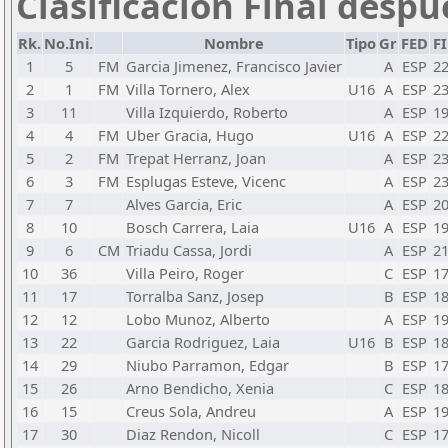
Clasificación Final despu
Rk.
No.Ini.
Nombre
Tipo
Gr
FED
F
1
5
FM
Garcia Jimenez, Francisco Javier
A
ESP
2
2
1
FM
Villa Tornero, Alex
U16
A
ESP
2
3
11
Villa Izquierdo, Roberto
A
ESP
1
4
4
FM
Uber Gracia, Hugo
U16
A
ESP
2
5
2
FM
Trepat Herranz, Joan
A
ESP
2
6
3
FM
Esplugas Esteve, Vicenc
A
ESP
2
7
7
Alves Garcia, Eric
A
ESP
2
8
10
Bosch Carrera, Laia
U16
A
ESP
1
9
6
CM
Triadu Cassa, Jordi
A
ESP
2
10
36
Villa Peiro, Roger
C
ESP
1
11
17
Torralba Sanz, Josep
B
ESP
1
12
12
Lobo Munoz, Alberto
A
ESP
1
13
22
Garcia Rodriguez, Laia
U16
B
ESP
1
14
29
Niubo Parramon, Edgar
B
ESP
1
15
26
Arno Bendicho, Xenia
C
ESP
1
16
15
Creus Sola, Andreu
A
ESP
1
17
30
Diaz Rendon, Nicoll
C
ESP
1