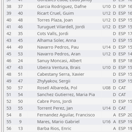
38
37
Garcia Rodriguez, Dafne
U10
D
ESP
1
39
40
Ricart Cruel, Guim
U12
D
ESP
1
40
48
Torres Plaza, Joan
U12
D
ESP
1
41
46
Turuguet Vilardell, Jordi
U12
D
ESP
1
42
35
Cots Valls, Jordi
D
ESP
1
43
45
Alhama Soler, Anna
D
ESP
1
44
49
Navarro Pedros, Pau
U14
D
ESP
1
45
53
Navarro Pedros, Aran
U12
D
ESP
1
46
24
Sanuy Moncasi, Albert
B
ESP
1
47
43
Ubeira Ventura, Brais
U10
D
ESP
1
48
51
Cabestany Serra, Xavier
D
ESP
1
49
47
Zhylyakov, Sergii
D
ESP
1
50
57
Rosell Albareda, Pol
U08
D
CAT
51
54
Sanchez Gutierrez, Maria Pia
D
CAT
52
50
Cabre Pons, Jordi
D
ESP
1
53
55
Torrent Perez, Jan
U14
D
CAT
54
8
Fernandez Aguilar, Francisco
A
ESP
2
55
9
Mares, Mario Gabriel
U16
A
ESP
1
56
13
Barba Rios, Enric
A
ESP
1