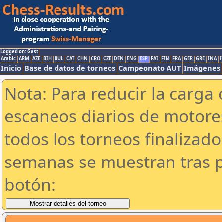
Logged on: Gast
Arabic
ARM
AZE
BIH
BUL
CAT
CHN
CRO
CZE
DEN
ENG
ESP
FAI
FIN
FRA
GER
GRE
INA
I
Inicio
Base de datos de torneos
Campeonato AUT
Imágenes
Nota: Para reducir la carga 
escaneos diarios de motor
todos los torneos finalizad
semanas se muestran tras p
botón: