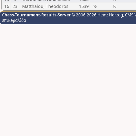
16
23
Matthaiou, Theodoros
1539
½
½
Chess-Tournament-Results-Server
© 2006-2026 Heinz Herzog
, CMS-
επικεφαλίδα