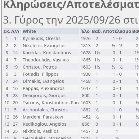
Κληρώσεις/Αποτελέσμα
3. Γύρος την 2025/09/26 στι
Σκ.
Α/Α
White
Έλο
Βαθ.
Αποτέλεσμα
Βα
1
1
Kyriakidis, Orestis
1976
2
1 - 0
2
2
8
Nikoleris, Evangelos
1813
2
½ - ½
2
3
14
Kareklas, Konstantinos
1678
1½
0 - 1
1
4
7
Theodoulidis, Vasilios
1865
1½
0 - 1
1
5
19
Christou, Petros
1603
1½
½ - ½
1
6
3
Fotiadis, Filippos
1938
1
1 - 0
1
7
24
Dimakis, Evangelos
1468
1
0 - 1
1
8
16
Pappas, Alexandros
1647
1
0 - 1
1
9
28
Deligiorgis, Giorgos
800
1
0 - 1
1
10
20
Tsironis, Konstantinos Pan
1603
1
0 - 1
½
11
5
Archontakis, Christos
1882
½
1 - 0
½
12
26
Mardeni, Paraskevi
1452
½
0 - 1
½
13
27
Kedikoglou, Angelos
866
0
0 - 1
0
14
25
Nikitidis, Vasilios
1457
0
1
15
9
Geroukalis, Athanasios
1803
1
½