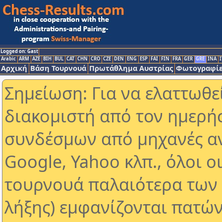
Logged on: Gast
Arabic
ARM
AZE
BIH
BUL
CAT
CHN
CRO
CZE
DEN
ENG
ESP
FAI
FIN
FRA
GER
GRE
INA
I
Αρχική
Βάση Τουρνουά
Πρωτάθλημα Αυστρίας
Φωτογραφίε
Σημείωση: Για να ελαττωθε
διακομιστή από τον ημερή
συνδέσμων από μηχανές α
Google, Yahoo κλπ., όλοι ο
τουρνουά παλαιότερα των 
λήξης) εμφανίζονται πατών