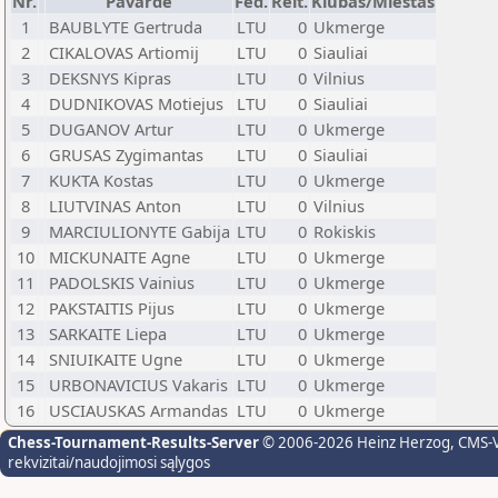
Nr.
Pavardė
Fed.
Reit.
Klubas/Miestas
1
BAUBLYTE Gertruda
LTU
0
Ukmerge
2
CIKALOVAS Artiomij
LTU
0
Siauliai
3
DEKSNYS Kipras
LTU
0
Vilnius
4
DUDNIKOVAS Motiejus
LTU
0
Siauliai
5
DUGANOV Artur
LTU
0
Ukmerge
6
GRUSAS Zygimantas
LTU
0
Siauliai
7
KUKTA Kostas
LTU
0
Ukmerge
8
LIUTVINAS Anton
LTU
0
Vilnius
9
MARCIULIONYTE Gabija
LTU
0
Rokiskis
10
MICKUNAITE Agne
LTU
0
Ukmerge
11
PADOLSKIS Vainius
LTU
0
Ukmerge
12
PAKSTAITIS Pijus
LTU
0
Ukmerge
13
SARKAITE Liepa
LTU
0
Ukmerge
14
SNIUIKAITE Ugne
LTU
0
Ukmerge
15
URBONAVICIUS Vakaris
LTU
0
Ukmerge
16
USCIAUSKAS Armandas
LTU
0
Ukmerge
Chess-Tournament-Results-Server
© 2006-2026 Heinz Herzog
, CMS-
rekvizitai/naudojimosi sąlygos