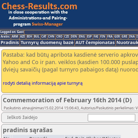
Logged on: Gast
Arabic
ARM
AZE
BIH
BUL
CAT
CHN
CRO
CZE
DEN
ENG
ESP
FAI
FIN
FRA
GER
GRE
INA
I
Pradinis
Turnyrų duomenų bazė
AUT čempionatas
Nuotrau
Pastaba: kad būtų apribota kasdienė serverio apkrov
Yahoo and Co ir pan. veiklos (kasdien 100.000 puslap
dviejų savaičių (pagal turnyro pabaigos datą) nuorod
rodyti detalią informaciją apie turnyrą
Commemoration of February 16th 2014 (D)
Paskutinis atnaujinimas15.02.2014 15:06:43, Autorius/Paskutinis perkėlimas: 
Ieškoti žaidėjo
pradinis sąrašas