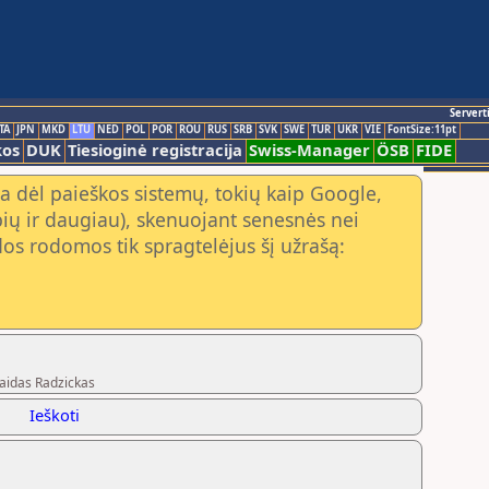
Servert
TA
JPN
MKD
LTU
NED
POL
POR
ROU
RUS
SRB
SVK
SWE
TUR
UKR
VIE
FontSize:11pt
kos
DUK
Tiesioginė registracija
Swiss-Manager
ÖSB
FIDE
a dėl paieškos sistemų, tokių kaip Google,
ių ir daugiau), skenuojant senesnės nei
os rodomos tik spragtelėjus šį užrašą:
Vaidas Radzickas
Ieškoti