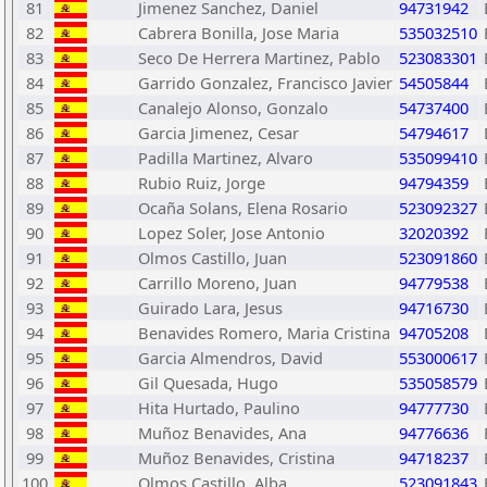
81
Jimenez Sanchez, Daniel
94731942
82
Cabrera Bonilla, Jose Maria
535032510
83
Seco De Herrera Martinez, Pablo
523083301
84
Garrido Gonzalez, Francisco Javier
54505844
85
Canalejo Alonso, Gonzalo
54737400
86
Garcia Jimenez, Cesar
54794617
87
Padilla Martinez, Alvaro
535099410
88
Rubio Ruiz, Jorge
94794359
89
Ocaña Solans, Elena Rosario
523092327
90
Lopez Soler, Jose Antonio
32020392
91
Olmos Castillo, Juan
523091860
92
Carrillo Moreno, Juan
94779538
93
Guirado Lara, Jesus
94716730
94
Benavides Romero, Maria Cristina
94705208
95
Garcia Almendros, David
553000617
96
Gil Quesada, Hugo
535058579
97
Hita Hurtado, Paulino
94777730
98
Muñoz Benavides, Ana
94776636
99
Muñoz Benavides, Cristina
94718237
100
Olmos Castillo, Alba
523091843