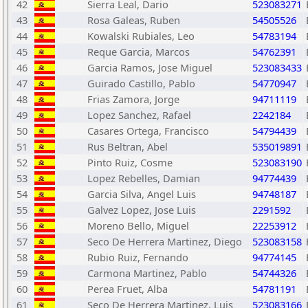
42
Sierra Leal, Dario
523083271
43
Rosa Galeas, Ruben
54505526
44
Kowalski Rubiales, Leo
54783194
45
Reque Garcia, Marcos
54762391
46
Garcia Ramos, Jose Miguel
523083433
47
Guirado Castillo, Pablo
54770947
48
Frias Zamora, Jorge
94711119
49
Lopez Sanchez, Rafael
2242184
50
Casares Ortega, Francisco
54794439
51
Rus Beltran, Abel
535019891
52
Pinto Ruiz, Cosme
523083190
53
Lopez Rebelles, Damian
94774439
54
Garcia Silva, Angel Luis
94748187
55
Galvez Lopez, Jose Luis
2291592
56
Moreno Bello, Miguel
22253912
57
Seco De Herrera Martinez, Diego
523083158
58
Rubio Ruiz, Fernando
94774145
59
Carmona Martinez, Pablo
54744326
60
Perea Fruet, Alba
54781191
61
Seco De Herrera Martinez, Luis
523083166