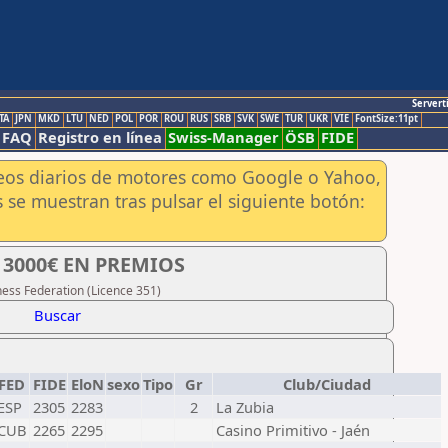
Servert
TA
JPN
MKD
LTU
NED
POL
POR
ROU
RUS
SRB
SVK
SWE
TUR
UKR
VIE
FontSize:11pt
FAQ
Registro en línea
Swiss-Manager
ÖSB
FIDE
aneos diarios de motores como Google o Yahoo,
 se muestran tras pulsar el siguiente botón:
 - 3000€ EN PREMIOS
hess Federation (Licence 351)
Buscar
FED
FIDE
EloN
sexo
Tipo
Gr
Club/Ciudad
ESP
2305
2283
2
La Zubia
CUB
2265
2295
Casino Primitivo - Jaén