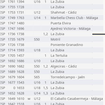
ESP
1761
1394
U16
1
La Zubia
ESP
1755
1728
La Zubia
ESP
1753
1731
U12
Shahmat - Cádiz
ESP
1749
1763
U14
1
Marbella Chess Club - Málaga
ESP
1747
1480
Puerta Elvira
ESP
1747
1696
Ajedrez Victoria - Málaga
ESP
1736
1738
1,2
La Zubia
ESP
1735
1679
S50
Motril
ESP
1726
1738
Poniente Granadino
ESP
1714
1593
U18
La Zubia
ESP
1705
1457
1
La Tertulia
ESP
1692
1686
U10
La Zubia
ESP
1690
1682
S50
1,2
Algeciras - Cádiz
ESP
1689
1628
S50
La Zubia
ESP
1679
1604
S65
Torredelcampo - Jaén
ESP
1677
1543
U16
1
La Zubia
ESP
0
1653
U18
1,5
La Zubia
ESP
1652
1628
U14
1,3
La Zubia
ESP
1649
1610
w
U12
El Caballo Casabermeja - Málaga
ESP
1642
1518
U16
1
La Zubia