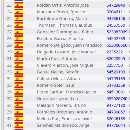
23
Roldan Ortiz, Antonio Jose
54729840
24
Manzano Prieto, Ignacio
32046111
25
Bartolome Guerra, Mario
94736146
26
Thomsen, Thomas Claudius
24557560
27
Gonzalez Dominguez, Pablo
523083069
28
Escobar Garcia, Alberto
54592739
29
Romero Delgado, Juan Francisco
553000560
30
Delgado Lozano, Jose Manuel
2236222
31
Martin Ruiz, Antonio
32020945
32
Clavero Alarcon, Jose Miguel
2257750
33
Garcia Nache, Serafin
54520193
34
Collado Moral, Adrian
54799139
35
Romero Soler, Saul
54733359
36
Perea Sardon, Francisco Javier
54513081
37
Gonzalez Luzon, Leo
535026740
38
Malagon Moreno, Bruno
94727180
39
Fornieles Bretones, Antonio
94730857
40
Melero Rus, Francisco Javier
32046138
41
Sanchez Maldonado, Angel
94776644