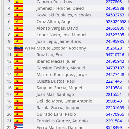
3
Cabrera Ruiz, Luis
2277808
4
Jimenez Freniche, David
24595888
5
Kowalski Rubiales, Nicholas
54592763
6
Ortiz Alfaro, Angel
523024658
7
Alonso Vargas, David
24565806
8
Lopez Nieto, Jose Manuel
24523305
9
Juan Lepp, Jaime Boris
24595985
10
WFM
Matute Escobar, Roxanny
3926028
11
Ruiz Lao, Eric
94710716
12
Ibañez Macias, Julen
24595942
13
Cansino Fashho, Manuel
94797137
14
Marrero Rodriguez, Jorge
24577448
15
Cuesta Bustos, Raul
2221446
16
Sanjuan Garcia, Miguel
2210584
17
Juan Mas, Santiago
2215551
18
Del Rio Mora, Omar Antonio
3508943
19
Razola Garcia, Joaquin
22201653
20
Guirado Lara, Pablo
54770955
21
Fornieles Gomez, Antonio
2291584
22
Ferro Martinez, Damian
3528499