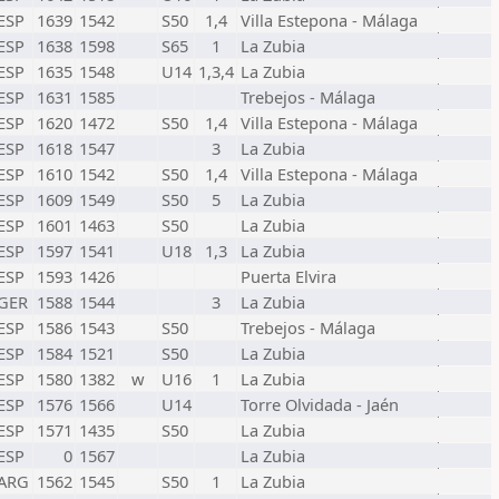
ESP
1639
1542
S50
1,4
Villa Estepona - Málaga
ESP
1638
1598
S65
1
La Zubia
ESP
1635
1548
U14
1,3,4
La Zubia
ESP
1631
1585
Trebejos - Málaga
ESP
1620
1472
S50
1,4
Villa Estepona - Málaga
ESP
1618
1547
3
La Zubia
ESP
1610
1542
S50
1,4
Villa Estepona - Málaga
ESP
1609
1549
S50
5
La Zubia
ESP
1601
1463
S50
La Zubia
ESP
1597
1541
U18
1,3
La Zubia
ESP
1593
1426
Puerta Elvira
GER
1588
1544
3
La Zubia
ESP
1586
1543
S50
Trebejos - Málaga
ESP
1584
1521
S50
La Zubia
ESP
1580
1382
w
U16
1
La Zubia
ESP
1576
1566
U14
Torre Olvidada - Jaén
ESP
1571
1435
S50
La Zubia
ESP
0
1567
La Zubia
ARG
1562
1545
S50
1
La Zubia