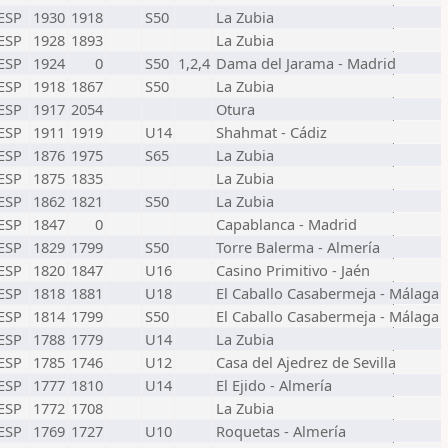
ESP
1930
1918
S50
La Zubia
ESP
1928
1893
La Zubia
ESP
1924
0
S50
1,2,4
Dama del Jarama - Madrid
ESP
1918
1867
S50
La Zubia
ESP
1917
2054
Otura
ESP
1911
1919
U14
Shahmat - Cádiz
ESP
1876
1975
S65
La Zubia
ESP
1875
1835
La Zubia
ESP
1862
1821
S50
La Zubia
ESP
1847
0
Capablanca - Madrid
ESP
1829
1799
S50
Torre Balerma - Almería
ESP
1820
1847
U16
Casino Primitivo - Jaén
ESP
1818
1881
U18
El Caballo Casabermeja - Málaga
ESP
1814
1799
S50
El Caballo Casabermeja - Málaga
ESP
1788
1779
U14
La Zubia
ESP
1785
1746
U12
Casa del Ajedrez de Sevilla
ESP
1777
1810
U14
El Ejido - Almería
ESP
1772
1708
La Zubia
ESP
1769
1727
U10
Roquetas - Almería