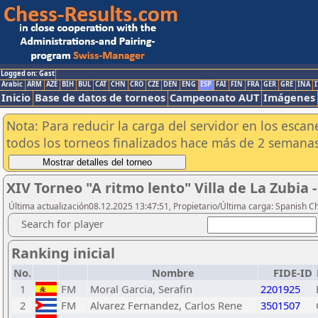
Logged on: Gast
Arabic
ARM
AZE
BIH
BUL
CAT
CHN
CRO
CZE
DEN
ENG
ESP
FAI
FIN
FRA
GER
GRE
INA
I
Inicio
Base de datos de torneos
Campeonato AUT
Imágenes
Nota: Para reducir la carga del servidor en los esc
todos los torneos finalizados hace más de 2 semanas
XIV Torneo "A ritmo lento" Villa de La Zubia
Última actualización08.12.2025 13:47:51, Propietario/Última carga: Spanish C
Search for player
Ranking inicial
No.
Nombre
FIDE-ID
1
FM
Moral Garcia, Serafin
2201925
2
FM
Alvarez Fernandez, Carlos Rene
3501507