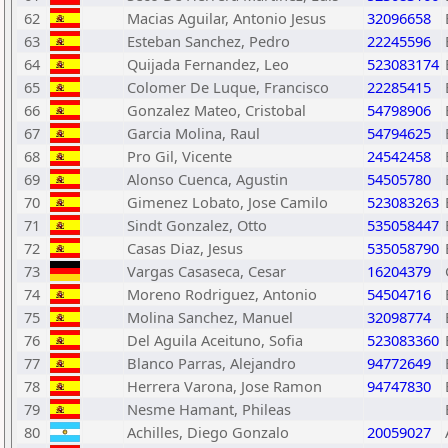
62
Macias Aguilar, Antonio Jesus
32096658
63
Esteban Sanchez, Pedro
22245596
64
Quijada Fernandez, Leo
523083174
65
Colomer De Luque, Francisco
22285415
66
Gonzalez Mateo, Cristobal
54798906
67
Garcia Molina, Raul
54794625
68
Pro Gil, Vicente
24542458
69
Alonso Cuenca, Agustin
54505780
70
Gimenez Lobato, Jose Camilo
523083263
71
Sindt Gonzalez, Otto
535058447
72
Casas Diaz, Jesus
535058790
73
Vargas Casaseca, Cesar
16204379
74
Moreno Rodriguez, Antonio
54504716
75
Molina Sanchez, Manuel
32098774
76
Del Aguila Aceituno, Sofia
523083360
77
Blanco Parras, Alejandro
94772649
78
Herrera Varona, Jose Ramon
94747830
79
Nesme Hamant, Phileas
80
Achilles, Diego Gonzalo
20059027