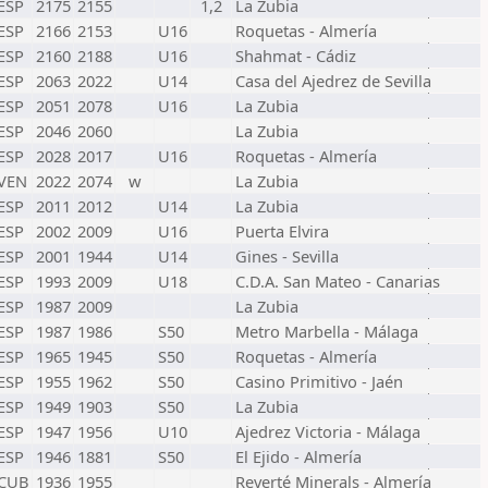
ESP
2175
2155
1,2
La Zubia
ESP
2166
2153
U16
Roquetas - Almería
ESP
2160
2188
U16
Shahmat - Cádiz
ESP
2063
2022
U14
Casa del Ajedrez de Sevilla
ESP
2051
2078
U16
La Zubia
ESP
2046
2060
La Zubia
ESP
2028
2017
U16
Roquetas - Almería
VEN
2022
2074
w
La Zubia
ESP
2011
2012
U14
La Zubia
ESP
2002
2009
U16
Puerta Elvira
ESP
2001
1944
U14
Gines - Sevilla
ESP
1993
2009
U18
C.D.A. San Mateo - Canarias
ESP
1987
2009
La Zubia
ESP
1987
1986
S50
Metro Marbella - Málaga
ESP
1965
1945
S50
Roquetas - Almería
ESP
1955
1962
S50
Casino Primitivo - Jaén
ESP
1949
1903
S50
La Zubia
ESP
1947
1956
U10
Ajedrez Victoria - Málaga
ESP
1946
1881
S50
El Ejido - Almería
CUB
1936
1955
Reverté Minerals - Almería