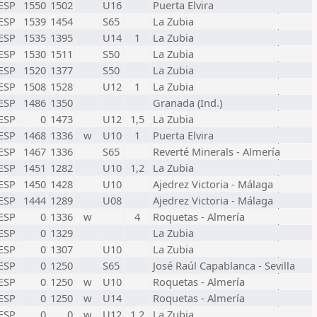
ESP
1550
1502
U16
Puerta Elvira
ESP
1539
1454
S65
La Zubia
ESP
1535
1395
U14
1
La Zubia
ESP
1530
1511
S50
La Zubia
ESP
1520
1377
S50
La Zubia
ESP
1508
1528
U12
1
La Zubia
ESP
1486
1350
Granada (Ind.)
ESP
0
1473
U12
1,5
La Zubia
ESP
1468
1336
w
U10
1
Puerta Elvira
ESP
1467
1336
S65
Reverté Minerals - Almería
ESP
1451
1282
U10
1,2
La Zubia
ESP
1450
1428
U10
Ajedrez Victoria - Málaga
ESP
1444
1289
U08
Ajedrez Victoria - Málaga
ESP
0
1336
w
4
Roquetas - Almería
ESP
0
1329
La Zubia
ESP
0
1307
U10
La Zubia
ESP
0
1250
S65
José Raúl Capablanca - Sevilla
ESP
0
1250
w
U10
Roquetas - Almería
ESP
0
1250
w
U14
Roquetas - Almería
ESP
0
0
w
U12
1,2
La Zubia