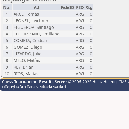
No.
Ad
FideID
FED
Rtg
1
ARCE, Tomás
ARG
0
2
LEONEL, Leichner
ARG
0
3
FIGUEROA, Santiago
ARG
0
4
COLOMBANO, Emiliano
ARG
0
5
COMETA, Cristian
ARG
0
6
GOMEZ, Diego
ARG
0
7
LIZARDO, Julio
ARG
0
8
MELO, Matías
ARG
0
9
REY, Brian
ARG
0
10
RIOS, Matías
ARG
0
Chess-Tournament-Results-Server
© 2006-2026 Heinz Herzog
, CMS-
Hüquqi təfərrüatlar/İstifadə şərtləri