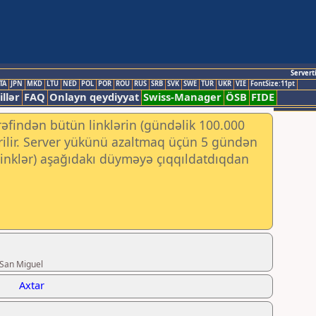
Servert
TA
JPN
MKD
LTU
NED
POL
POR
ROU
RUS
SRB
SVK
SWE
TUR
UKR
VIE
FontSize:11pt
illər
FAQ
Onlayn qeydiyyat
Swiss-Manager
ÖSB
FIDE
rəfindən bütün linklərin (gündəlik 100.000
irilir. Server yükünü azaltmaq üçün 5 gündən
 (linklər) aşağıdakı düyməyə çıqqıldatdıqdan
 San Miguel
Axtar