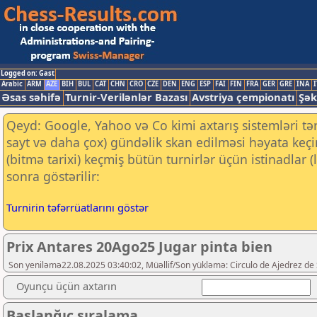
Logged on: Gast
Arabic
ARM
AZE
BIH
BUL
CAT
CHN
CRO
CZE
DEN
ENG
ESP
FAI
FIN
FRA
GER
GRE
INA
I
Əsas səhifə
Turnir-Verilənlər Bazası
Avstriya çempionatı
Şək
Qeyd: Google, Yahoo və Co kimi axtarış sistemləri tə
sayt və daha çox) gündəlik skan edilməsi həyata keç
(bitmə tarixi) keçmiş bütün turnirlər üçün istinadlar
sonra göstərilir:
Turnirin təfərrüatlarını göstər
Prix Antares 20Ago25 Jugar pinta bien
Son yeniləmə22.08.2025 03:40:02, Müəllif/Son yükləmə: Circulo de Ajedrez de
Oyunçu üçün axtarın
Başlanğıc sıralama