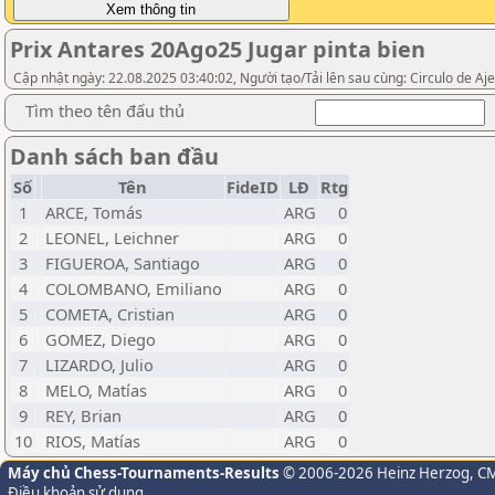
Prix Antares 20Ago25 Jugar pinta bien
Cập nhật ngày: 22.08.2025 03:40:02, Người tạo/Tải lên sau cùng: Circulo de Aj
Tìm theo tên đấu thủ
Danh sách ban đầu
Số
Tên
FideID
LĐ
Rtg
1
ARCE, Tomás
ARG
0
2
LEONEL, Leichner
ARG
0
3
FIGUEROA, Santiago
ARG
0
4
COLOMBANO, Emiliano
ARG
0
5
COMETA, Cristian
ARG
0
6
GOMEZ, Diego
ARG
0
7
LIZARDO, Julio
ARG
0
8
MELO, Matías
ARG
0
9
REY, Brian
ARG
0
10
RIOS, Matías
ARG
0
Máy chủ Chess-Tournaments-Results
© 2006-2026 Heinz Herzog
, C
Điều khoản sử dụng