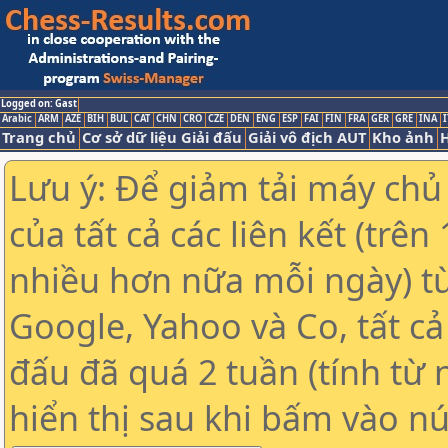
Logged on: Gast
Arabic
ARM
AZE
BIH
BUL
CAT
CHN
CRO
CZE
DEN
ENG
ESP
FAI
FIN
FRA
GER
GRE
INA
I
Trang chủ
Cơ sở dữ liệu Giải đấu
Giải vô địch AUT
Kho ảnh
H
Lưu ý: Để giảm tải máy chủ
của tất cả các liên kết (trê
nhiều hơn nữa mỗi ngày) t
Google, Yahoo và Co, tất cả 
đấu đã quá 2 tuần (tính từ 
hiển thị sau khi bấm vào nú