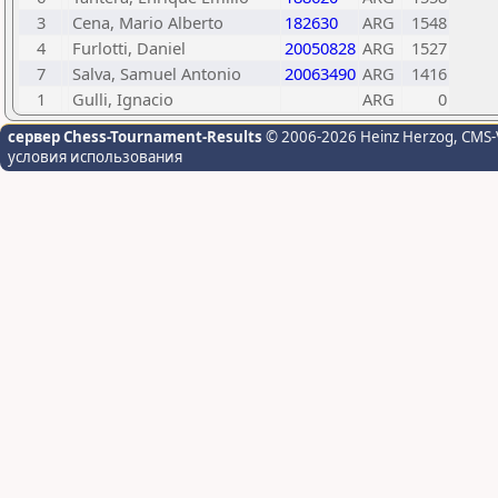
3
Cena, Mario Alberto
182630
ARG
1548
4
Furlotti, Daniel
20050828
ARG
1527
7
Salva, Samuel Antonio
20063490
ARG
1416
1
Gulli, Ignacio
ARG
0
сервер Chess-Tournament-Results
© 2006-2026 Heinz Herzog
, CMS-
условия использования