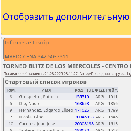
Отобразить дополнительну
Informes e Inscrip:
MARIO CENA 342 5037311
TORNEO BLITZ DE LOS MIERCOLES - CENTRO
Последнее обновление21.08.2025 03:11:27, Автор/Последняя загрузка: Lig
Стартовый список игроков
Ном.
Имя
код FIDE
ФЕД.
Рейт.
8
Grospietro, Patricio
155519
ARG
1911
5
Dib, Nadir
168653
ARG
1856
9
Hernandez, Edgardo Eliseo
171026
ARG
1789
2
Nicola, Gino
20046898
ARG
1646
10
Caceres, Juan Jose
20008198
ARG
1613
6
Tantera, Enrique Emilio
188620
ARG
1558