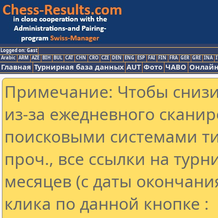
Logged on: Gast
Arabic
ARM
AZE
BIH
BUL
CAT
CHN
CRO
CZE
DEN
ENG
ESP
FAI
FIN
FRA
GER
GRE
INA
I
Главная
Турнирная база данных
AUT
Фото
ЧАВО
Онлайн
Примечание: Чтобы снизит
из-за ежедневного сканир
поисковыми системами ти
проч., все ссылки на тур
месяцев (с даты окончани
клика по данной кнопке :