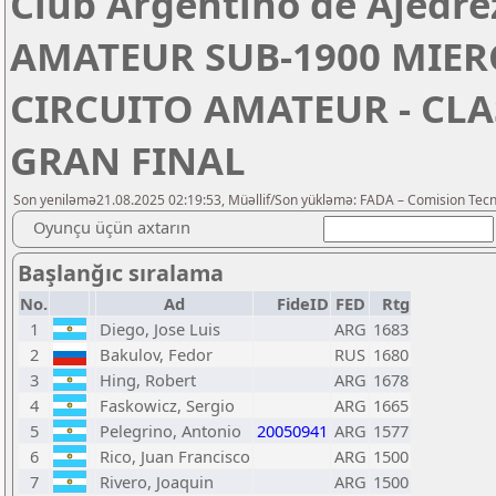
Club Argentino de Ajedr
AMATEUR SUB-1900 MIERC
CIRCUITO AMATEUR - CLA
GRAN FINAL
Son yeniləmə21.08.2025 02:19:53, Müəllif/Son yükləmə: FADA – Comision Tecn
Oyunçu üçün axtarın
Başlanğıc sıralama
No.
Ad
FideID
FED
Rtg
1
Diego, Jose Luis
ARG
1683
2
Bakulov, Fedor
RUS
1680
3
Hing, Robert
ARG
1678
4
Faskowicz, Sergio
ARG
1665
5
Pelegrino, Antonio
20050941
ARG
1577
6
Rico, Juan Francisco
ARG
1500
7
Rivero, Joaquin
ARG
1500