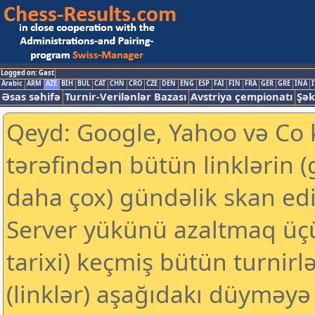
Logged on: Gast
Arabic
ARM
AZE
BIH
BUL
CAT
CHN
CRO
CZE
DEN
ENG
ESP
FAI
FIN
FRA
GER
GRE
INA
I
Əsas səhifə
Turnir-Verilənlər Bazası
Avstriya çempionatı
Şək
Qeyd: Google, Yahoo və Co k
tərəfindən bütün linklərin 
daha çox) gündəlik skan edil
Server yükünü azaltmaq üç
tarixi) keçmiş bütün turnirl
(linklər) aşağıdakı düyməyə