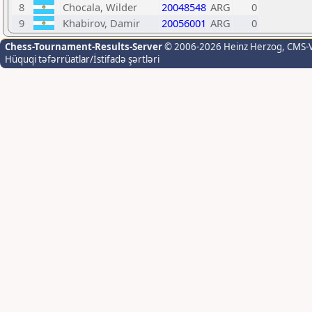
8
Chocala, Wilder
20048548
ARG
0
9
Khabirov, Damir
20056001
ARG
0
Chess-Tournament-Results-Server
© 2006-2026 Heinz Herzog
, CMS-
Hüquqi təfərrüatlar/İstifadə şərtləri