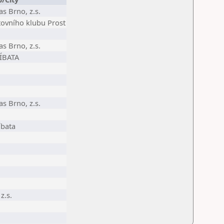
s Brno, z.s.
tovního klubu Prost
s Brno, z.s.
ŘÍBATA
s Brno, z.s.
íbata
z.s.