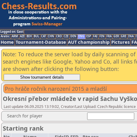
Logged on: Gast
Arabic
ARM
AZE
BIH
BUL
CAT
CHN
CRO
CZE
DEN
ENG
ESP
FAI
FIN
FRA
GER
GRE
INA
I
Home
Tournament-Database
AUT championship
Pictures
F
Note: To reduce the server load by daily scanning of a
search engines like Google, Yahoo and Co, all links 
are shown after clicking the following button:
Pro hráče ročník narození 2015 a mladší
Okresní přebor mládeže v rapid šachu Vyško
Last update 06.09.2025 13:19:02, Creator/Last Upload: Czech Republic licence
Search for player
Starting rank
No.
Name
FideID
FED
Rtg
sex
Clu