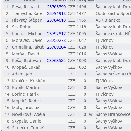
1
Peša, Richard
23763590
CZE
1496
Šachový klub Dura
2
Tlamycha, Karel
23791918
CZE
1477
Oddíl šachů Spor
3
Hlavatý, Štěpán
23784610
CZE
1165
ASK Blansko
4
Sís, Robin
CZE
1118
Šachový klub Dura
5
Loubal, Michael
23792817
CZE
1095
Šachová škola H
6
Moravec, David
23750278
CZE
1047
TJ Vlčnov
7
Chmelina, Jakub
23789204
CZE
1028
TJ Vlčnov
8
Maršál, David
CZE
1016
Šachy Vyškov
9
Peša, Radovan
23763582
CZE
1003
Šachový klub Dura
10
Kropáč, Lukáš
CZE
1002
Šachy Vyškov
11
Adam, Jan
CZE
0
Šachová Škola Hř
12
Koníček, Kristián
CZE
0
TJ Vlčnov
13
Kubík, Martin
CZE
0
Šachy Vyškov
14
Lörinc, Patrik
CZE
0
TJ Vlčnov
15
Majetič, Radek
CZE
0
Šachy Vyškov
16
Malý, Jaroslav
CZE
0
Šachy Vyškov
17
Nováková, Adéla
CZE
0
w
Šachy Brankovice 
18
Skýpala, Daniel
CZE
0
Šachy Vyškov
19
Šimeček, Tomáš
CZE
0
Šachy Vyškov