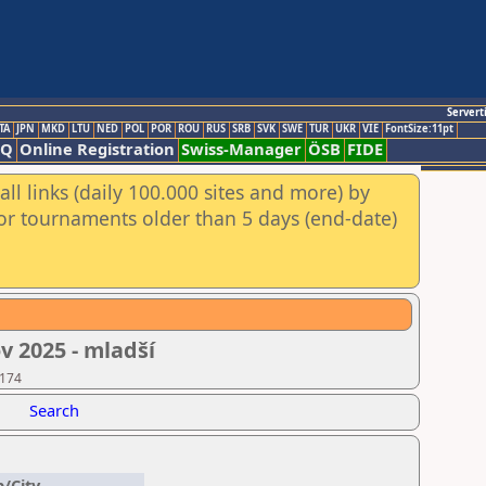
Servert
TA
JPN
MKD
LTU
NED
POL
POR
ROU
RUS
SRB
SVK
SWE
TUR
UKR
VIE
FontSize:11pt
AQ
Online Registration
Swiss-Manager
ÖSB
FIDE
ll links (daily 100.000 sites and more) by
for tournaments older than 5 days (end-date)
v 2025 - mladší
 174
Search
b/City