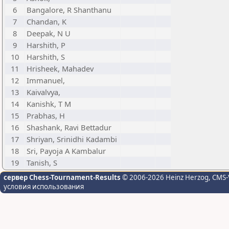
6
Bangalore, R Shanthanu
7
Chandan, K
8
Deepak, N U
9
Harshith, P
10
Harshith, S
11
Hrisheek, Mahadev
12
Immanuel,
13
Kaivalvya,
14
Kanishk, T M
15
Prabhas, H
16
Shashank, Ravi Bettadur
17
Shriyan, Srinidhi Kadambi
18
Sri, Payoja A Kambalur
19
Tanish, S
сервер Chess-Tournament-Results
© 2006-2026 Heinz Herzog
, CMS-
условия использования