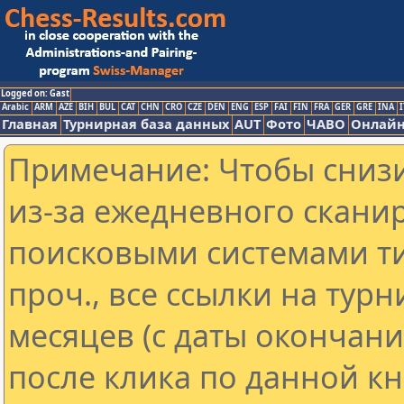
Logged on: Gast
Arabic
ARM
AZE
BIH
BUL
CAT
CHN
CRO
CZE
DEN
ENG
ESP
FAI
FIN
FRA
GER
GRE
INA
I
Главная
Турнирная база данных
AUT
Фото
ЧАВО
Онлайн
Примечание: Чтобы снизи
из-за ежедневного скани
поисковыми системами ти
проч., все ссылки на тур
месяцев (с даты окончан
после клика по данной кн