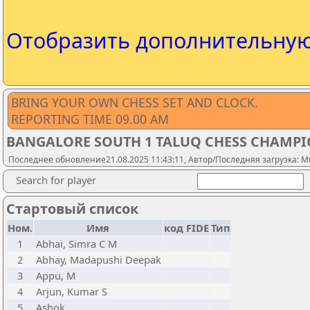
Отобразить дополнительну
BRING YOUR OWN CHESS SET AND CLOCK.
REPORTING TIME 09.00 AM
BANGALORE SOUTH 1 TALUQ CHESS CHAMPION
Последнее обновление21.08.2025 11:43:11, Автор/Последняя загрузка: M
Search for player
Стартовый список
Ном.
Имя
код FIDE
Тип
1
Abhai, Simra C M
2
Abhay, Madapushi Deepak
3
Appu, M
4
Arjun, Kumar S
5
Ashok,