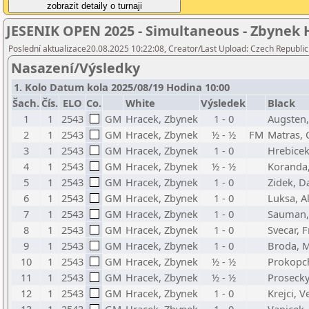
JESENIK OPEN 2025 - Simultaneous - Zbynek 
Poslední aktualizace20.08.2025 10:22:08, Creator/Last Upload: Czech Republic
Nasazení/Výsledky
1. Kolo Datum kola 2025/08/19 Hodina 10:00
Šach.
Čís.
ELO
Co.
White
Výsledek
Black
1
1
2543
GM
Hracek, Zbynek
1 - 0
Augsten
2
1
2543
GM
Hracek, Zbynek
½ - ½
FM
Matras, 
3
1
2543
GM
Hracek, Zbynek
1 - 0
Hrebicek
4
1
2543
GM
Hracek, Zbynek
½ - ½
Koranda
5
1
2543
GM
Hracek, Zbynek
1 - 0
Zidek, 
6
1
2543
GM
Hracek, Zbynek
1 - 0
Luksa, A
7
1
2543
GM
Hracek, Zbynek
1 - 0
Sauman,
8
1
2543
GM
Hracek, Zbynek
1 - 0
Svecar, F
9
1
2543
GM
Hracek, Zbynek
1 - 0
Broda, M
10
1
2543
GM
Hracek, Zbynek
½ - ½
Prokopc
11
1
2543
GM
Hracek, Zbynek
½ - ½
Prosecky
12
1
2543
GM
Hracek, Zbynek
1 - 0
Krejci, V