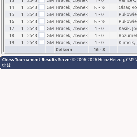
13
1
2543
GM
Hracek, Zbynek
1 - 0
Vanicek,
14
1
2543
GM
Hracek, Zbynek
½ - ½
Olsar, R
15
1
2543
GM
Hracek, Zbynek
1 - 0
Pukowiet
16
1
2543
GM
Hracek, Zbynek
½ - ½
Pukowie
17
1
2543
GM
Hracek, Zbynek
1 - 0
Kasik, Jo
18
1
2543
GM
Hracek, Zbynek
1 - 0
Rozumek,
19
1
2543
GM
Hracek, Zbynek
1 - 0
Klimcik, J
Celkem
16 - 3
Chess-Tournament-Results-Server
© 2006-2026 Heinz Herzog
, CMS-
tiráž