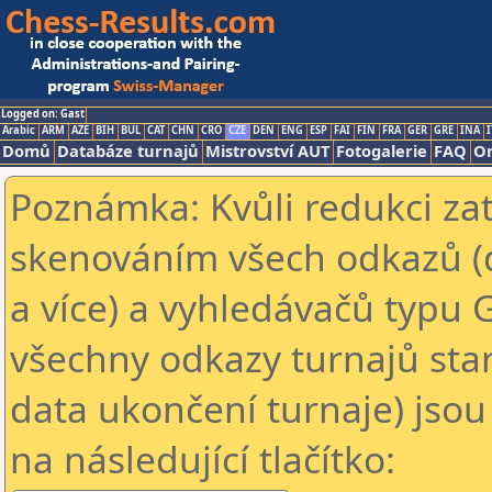
Logged on: Gast
Arabic
ARM
AZE
BIH
BUL
CAT
CHN
CRO
CZE
DEN
ENG
ESP
FAI
FIN
FRA
GER
GRE
INA
I
Domů
Databáze turnajů
Mistrovství AUT
Fotogalerie
FAQ
On
Poznámka: Kvůli redukci za
skenováním všech odkazů (
a více) a vyhledávačů typu 
všechny odkazy turnajů star
data ukončení turnaje) jsou
na následující tlačítko: