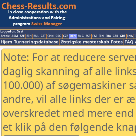
Logged on: Gast
Arabic
ARM
AZE
BIH
BUL
CAT
CHN
CRO
CZE
DEN
ENG
ESP
FAI
FIN
FRA
GER
GRE
INA
I
Hjem
Turneringsdatabase
Østrigske mesterskab
Fotos
FAQ 
Note: For at reducere serv
daglig skanning af alle link
100.000) af søgemaskiner 
andre, vil alle links der er 
overskredet med mere end to
et klik på den følgende kna