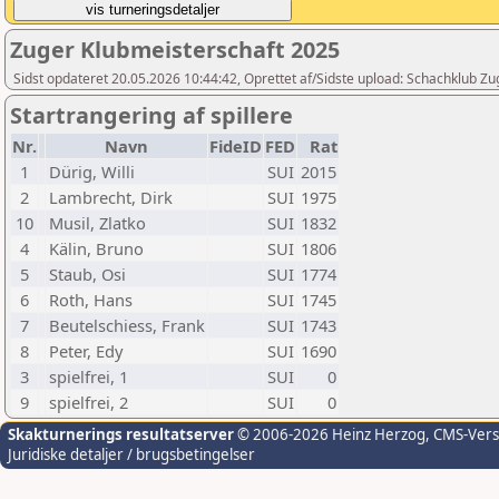
Zuger Klubmeisterschaft 2025
Sidst opdateret 20.05.2026 10:44:42, Oprettet af/Sidste upload: Schachklub Zu
Startrangering af spillere
Nr.
Navn
FideID
FED
Rat
1
Dürig, Willi
SUI
2015
2
Lambrecht, Dirk
SUI
1975
10
Musil, Zlatko
SUI
1832
4
Kälin, Bruno
SUI
1806
5
Staub, Osi
SUI
1774
6
Roth, Hans
SUI
1745
7
Beutelschiess, Frank
SUI
1743
8
Peter, Edy
SUI
1690
3
spielfrei, 1
SUI
0
9
spielfrei, 2
SUI
0
Skakturnerings resultatserver
© 2006-2026 Heinz Herzog
, CMS-Ver
Juridiske detaljer / brugsbetingelser