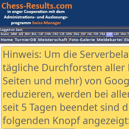
Logged on: Gast
Arabic
ARM
AZE
BIH
BUL
CAT
CHN
CRO
CZE
DEN
ENG
ESP
FAI
FIN
FRA
GER
GRE
INA
I
Home
TurnierDB
Meisterschaft
Foto-Galerie
Meldekartei
El
Hinweis: Um die Serverbel
tägliche Durchforsten aller 
Seiten und mehr) von Goog
reduzieren, werden bei alle
seit 5 Tagen beendet sind d
folgenden Knopf angezeigt