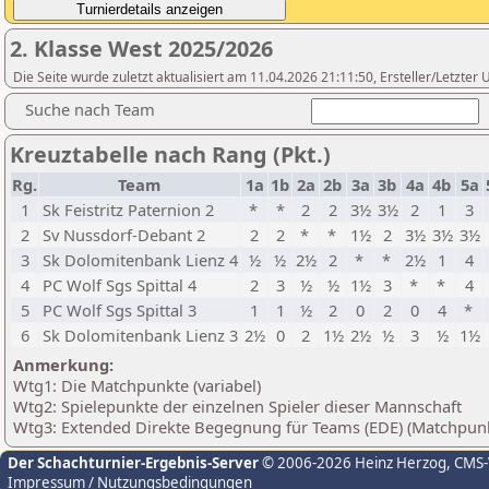
2. Klasse West 2025/2026
Die Seite wurde zuletzt aktualisiert am 11.04.2026 21:11:50, Ersteller/Letz
Suche nach Team
Kreuztabelle nach Rang (Pkt.)
Rg.
Team
1a
1b
2a
2b
3a
3b
4a
4b
5a
1
Sk Feistritz Paternion 2
*
*
2
2
3½
3½
2
1
3
2
Sv Nussdorf-Debant 2
2
2
*
*
1½
2
3½
3½
3½
3
Sk Dolomitenbank Lienz 4
½
½
2½
2
*
*
2½
1
4
4
PC Wolf Sgs Spittal 4
2
3
½
½
1½
3
*
*
4
5
PC Wolf Sgs Spittal 3
1
1
½
2
0
2
0
4
*
6
Sk Dolomitenbank Lienz 3
2½
0
2
1½
2½
½
3
½
1½
Anmerkung:
Wtg1: Die Matchpunkte (variabel)
Wtg2: Spielepunkte der einzelnen Spieler dieser Mannschaft
Wtg3: Extended Direkte Begegnung für Teams (EDE) (Matchpun
Der Schachturnier-Ergebnis-Server
© 2006-2026 Heinz Herzog
, CMS
Impressum / Nutzungsbedingungen