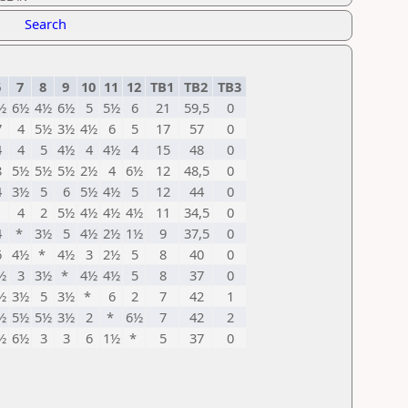
Search
6
7
8
9
10
11
12
TB1
TB2
TB3
½
6½
4½
6½
5
5½
6
21
59,5
0
7
4
5½
3½
4½
6
5
17
57
0
4
4
5
4½
4
4½
4
15
48
0
8
5½
5½
5½
2½
4
6½
12
48,5
0
4
3½
5
6
5½
4½
5
12
44
0
*
4
2
5½
4½
4½
4½
11
34,5
0
4
*
3½
5
4½
2½
1½
9
37,5
0
6
4½
*
4½
3
2½
5
8
40
0
½
3
3½
*
4½
4½
5
8
37
0
½
3½
5
3½
*
6
2
7
42
1
½
5½
5½
3½
2
*
6½
7
42
2
½
6½
3
3
6
1½
*
5
37
0