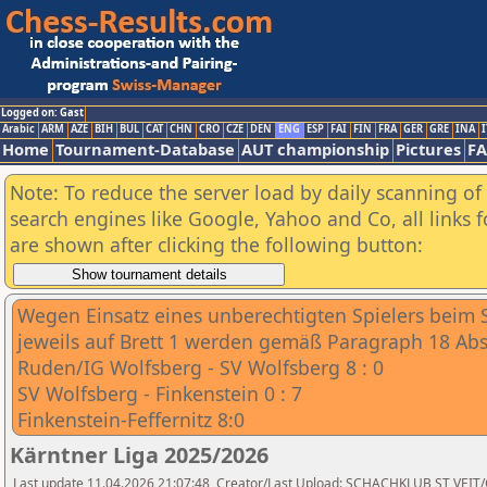
Logged on: Gast
Arabic
ARM
AZE
BIH
BUL
CAT
CHN
CRO
CZE
DEN
ENG
ESP
FAI
FIN
FRA
GER
GRE
INA
I
Home
Tournament-Database
AUT championship
Pictures
F
Note: To reduce the server load by daily scanning of a
search engines like Google, Yahoo and Co, all links 
are shown after clicking the following button:
Wegen Einsatz eines unberechtigten Spielers beim 
jeweils auf Brett 1 werden gemäß Paragraph 18 Abs.
Ruden/IG Wolfsberg - SV Wolfsberg 8 : 0
SV Wolfsberg - Finkenstein 0 : 7
Finkenstein-Feffernitz 8:0
Kärntner Liga 2025/2026
Last update 11.04.2026 21:07:48, Creator/Last Upload: SCHACHKLUB ST VEIT