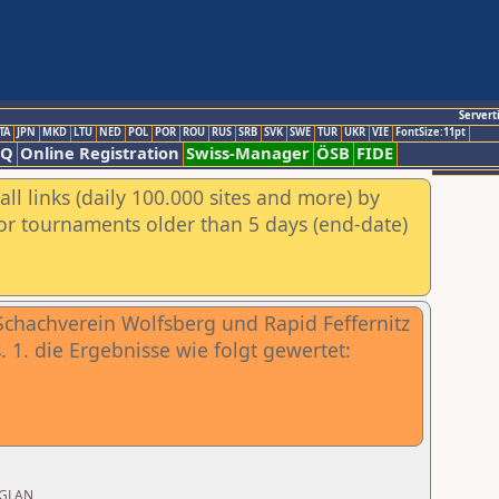
Servert
TA
JPN
MKD
LTU
NED
POL
POR
ROU
RUS
SRB
SVK
SWE
TUR
UKR
VIE
FontSize:11pt
AQ
Online Registration
Swiss-Manager
ÖSB
FIDE
ll links (daily 100.000 sites and more) by
for tournaments older than 5 days (end-date)
Schachverein Wolfsberg und Rapid Feffernitz
 1. die Ergebnisse wie folgt gewertet:
/GLAN