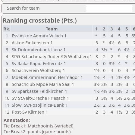
Search for team
Ranking crosstable (Pts.)
Rk.
Team
1
2
3
4
5
1
Esv Askoe Admira Villach 1
*
5
4
5
5
6
2
Askoe Finkenstein 1
3
*
4½
6
8
3
Sk Dolomitenbank Lienz 1
4
3½
*
6
4½
4
SPG Schachmaty Ruden/IG Wolfsberg1
3
2
2
*
4
5
Sv Raika Rapid Feffernitz 1
3
0
3½
4
*
6
Schachverein Wolfsberg 1
1½
0
4
0
4
7
Moebel Zimmermann Hermagor 1
1½
4
4
2½
4½
8
Schachclub Mpoe Maria Saal 1
3½
2½
3
2½
3
9
Sv Sparkasse Feldkirchen 1
1½
4½
3½
2½
2
2
10
SV St.Veit/Drache Friesach 1
3
3½
4
5½
2½
3
11
Slow. Sv/Posojilnica-Bank 1
2½
2
3½
4
3½
3
12
Post-Sv Kärnten 1
2
3
4
1½
3
3
Annotation:
Tie Break1: Matchpoints (variabel)
Tie Break2: points (game-points)