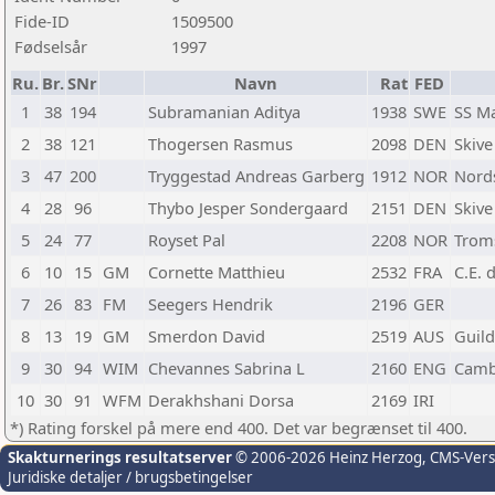
Fide-ID
1509500
Fødselsår
1997
Ru.
Br.
SNr
Navn
Rat
FED
1
38
194
Subramanian Aditya
1938
SWE
SS M
2
38
121
Thogersen Rasmus
2098
DEN
Skive
3
47
200
Tryggestad Andreas Garberg
1912
NOR
Nord
4
28
96
Thybo Jesper Sondergaard
2151
DEN
Skive
5
24
77
Royset Pal
2208
NOR
Trom
6
10
15
GM
Cornette Matthieu
2532
FRA
C.E. 
7
26
83
FM
Seegers Hendrik
2196
GER
8
13
19
GM
Smerdon David
2519
AUS
Guild
9
30
94
WIM
Chevannes Sabrina L
2160
ENG
Camb
10
30
91
WFM
Derakhshani Dorsa
2169
IRI
*) Rating forskel på mere end 400. Det var begrænset til 400.
Skakturnerings resultatserver
© 2006-2026 Heinz Herzog
, CMS-Ver
Juridiske detaljer / brugsbetingelser