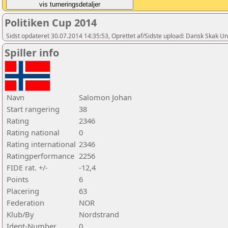
Politiken Cup 2014
Sidst opdateret 30.07.2014 14:35:53, Oprettet af/Sidste upload: Dansk Skak U
Spiller info
Navn
Salomon Johan
Start rangering
38
Rating
2346
Rating national
0
Rating international
2346
Ratingperformance
2256
FIDE rat. +/-
-12,4
Points
6
Placering
63
Federation
NOR
Klub/By
Nordstrand
Ident-Number
0