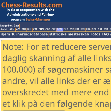
Logged on: Gast
Arabic
ARM
AZE
BIH
BUL
CAT
CHN
CRO
CZE
DEN
ENG
ESP
FAI
FIN
FRA
GER
GRE
INA
I
Hjem
Turneringsdatabase
Østrigske mesterskab
Fotos
FAQ 
Note: For at reducere serv
daglig skanning af alle link
100.000) af søgemaskiner 
andre, vil alle links der er 
overskredet med mere end to
et klik på den følgende kna