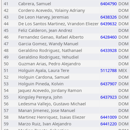
41
Cabrera, Samuel
6404790
DOM
42
Cordero Acevedo, Yolainy Adriany
DOM
43
De Leon Harvey, Jeremias
6438326
DOM
44
De Los Santos Martinez, Vrandon Eliezer
6439632
DOM
45
Feliz Calderon, Jean Andrez
DOM
46
Fernandez Genao, Rafael Alberto
6428460
DOM
47
Garcia Gomez, Wandy Manuel
DOM
48
Geraldino Rodriguez, Nathanael
6433928
DOM
49
Geraldino Rodriguez, Yehudiel
DOM
50
Guzman Arias, Pedro Alejandro
DOM
51
Holguin Ayala, Laura Tere
5112788
MEX
52
Holguin Cardona, Samuel
DOM
53
Holguin Pineda, Kolvin
6437907
DOM
54
Jaquez Acevedo, Jordany Ramon
DOM
55
Kingsley Pereyra, John
6437923
DOM
56
Ledesma Vallejo, Gustavo Michael
DOM
57
Manan Jimenez, Jose Manuel
DOM
58
Martinez Henriquez, Isaias Eliezer
6441009
DOM
59
Marzo Ruiz, Ivan Alejandro
6441220
DOM