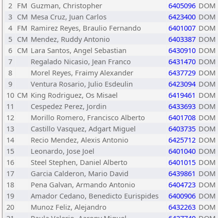
2
FM
Guzman, Christopher
6405096
DOM
3
CM
Mesa Cruz, Juan Carlos
6423400
DOM
4
FM
Ramirez Reyes, Braulio Fernando
6401007
DOM
5
CM
Mendez, Ruddy Antonio
6403387
DOM
6
CM
Lara Santos, Angel Sebastian
6430910
DOM
7
Regalado Nicasio, Jean Franco
6431470
DOM
8
Morel Reyes, Fraimy Alexander
6437729
DOM
9
Ventura Rosario, Julio Esdeulin
6423094
DOM
10
CM
King Rodriguez, Os Misael
6419461
DOM
11
Cespedez Perez, Jordin
6433693
DOM
12
Morillo Romero, Francisco Alberto
6401708
DOM
13
Castillo Vasquez, Adgart Miguel
6403735
DOM
14
Recio Mendez, Alexis Antonio
6425712
DOM
15
Leonardo, Jose Joel
6401040
DOM
16
Steel Stephen, Daniel Alberto
6401015
DOM
17
Garcia Calderon, Mario David
6439861
DOM
18
Pena Galvan, Armando Antonio
6404723
DOM
19
Amador Cedano, Benedicto Eurispides
6400906
DOM
20
Munoz Feliz, Alejandro
6432263
DOM