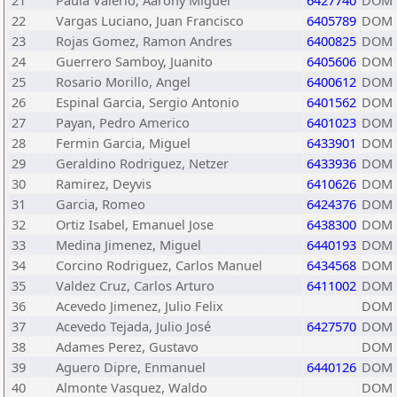
21
Paula Valerio, Aarony Miguel
6427740
DOM
22
Vargas Luciano, Juan Francisco
6405789
DOM
23
Rojas Gomez, Ramon Andres
6400825
DOM
24
Guerrero Samboy, Juanito
6405606
DOM
25
Rosario Morillo, Angel
6400612
DOM
26
Espinal Garcia, Sergio Antonio
6401562
DOM
27
Payan, Pedro Americo
6401023
DOM
28
Fermin Garcia, Miguel
6433901
DOM
29
Geraldino Rodriguez, Netzer
6433936
DOM
30
Ramirez, Deyvis
6410626
DOM
31
Garcia, Romeo
6424376
DOM
32
Ortiz Isabel, Emanuel Jose
6438300
DOM
33
Medina Jimenez, Miguel
6440193
DOM
34
Corcino Rodriguez, Carlos Manuel
6434568
DOM
35
Valdez Cruz, Carlos Arturo
6411002
DOM
36
Acevedo Jimenez, Julio Felix
DOM
37
Acevedo Tejada, Julio José
6427570
DOM
38
Adames Perez, Gustavo
DOM
39
Aguero Dipre, Enmanuel
6440126
DOM
40
Almonte Vasquez, Waldo
DOM