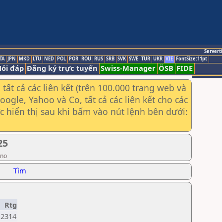
Servert
TA
JPN
MKD
LTU
NED
POL
POR
ROU
RUS
SRB
SVK
SWE
TUR
UKR
VIE
FontSize:11pt
ỏi đáp
Đăng ký trực tuyến
Swiss-Manager
ÖSB
FIDE
ất cả các liên kết (trên 100.000 trang web và
gle, Yahoo và Co, tất cả các liên kết cho các
ợc hiển thị sau khi bấm vào nút lệnh bên dưới:
25
ino
Tìm
Rtg
2314