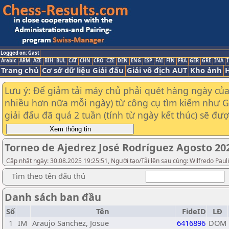
Logged on: Gast
Arabic
ARM
AZE
BIH
BUL
CAT
CHN
CRO
CZE
DEN
ENG
ESP
FAI
FIN
FRA
GER
GRE
INA
I
Trang chủ
Cơ sở dữ liệu Giải đấu
Giải vô địch AUT
Kho ảnh
H
Lưu ý: Để giảm tải máy chủ phải quét hàng ngày của t
nhiều hơn nữa mỗi ngày) từ công cụ tìm kiếm như Goo
giải đấu đã quá 2 tuần (tính từ ngày kết thúc) sẽ đư
Torneo de Ajedrez José Rodríguez Agosto 20
Cập nhật ngày: 30.08.2025 19:25:51, Người tạo/Tải lên sau cùng: Wilfredo Paul
Tìm theo tên đấu thủ
Danh sách ban đầu
Số
Tên
FideID
LĐ
1
IM
Araujo Sanchez, Josue
6416896
DOM