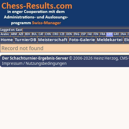
Logged on: Gast
Arabic
ARM
AZE
BIH
BUL
CAT
CHN
CRO
CZE
DEN
ENG
ESP
FAI
FIN
FRA
GER
GRE
INA
I
Home
TurnierDB
Meisterschaft
Foto-Galerie
Meldekartei
El
Record not found
Der Schachturnier-Ergebnis-Server
© 2006-2026 Heinz Herzog
, CMS
Impressum / Nutzungsbedingungen