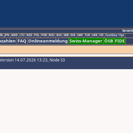
Servert
TA
JPN
MKD
LTU
NED
POL
POR
ROU
RUS
SRB
SVK
SWE
TUR
UKR
VIE
FontSize:11pt
ozahlen
FAQ
Onlineanmeldung
Swiss-Manager
ÖSB
FIDE
-Version 14.07.2026 13:23, Node S3