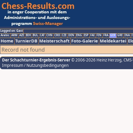
Logged on: Gast
Arabic
ARM
AZE
BIH
BUL
CAT
CHN
CRO
CZE
DEN
ENG
ESP
FAI
FIN
FRA
GER
GRE
INA
I
Home
TurnierDB
Meisterschaft
Foto-Galerie
Meldekartei
El
Record not found
Der Schachturnier-Ergebnis-Server
© 2006-2026 Heinz Herzog
, CMS
Impressum / Nutzungsbedingungen