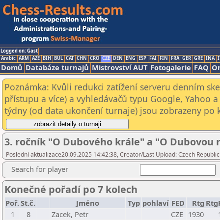
Logged on: Gast
Arabic
ARM
AZE
BIH
BUL
CAT
CHN
CRO
CZE
DEN
ENG
ESP
FAI
FIN
FRA
GER
GRE
INA
I
Domů
Databáze turnajů
Mistrovství AUT
Fotogalerie
FAQ
On
Poznámka: Kvůli redukci zatížení serveru denním s
přístupu a více) a vyhledávačů typu Google, Yahoo a 
týdny (od data ukončení turnaje) jsou zobrazeny po kl
3. ročník "O Dubového krále" a "O Dubovou r
Poslední aktualizace20.09.2025 14:42:38, Creator/Last Upload: Czech Republic
Search for player
Konečné pořadí po 7 kolech
Poř.
St.č.
Jméno
Typ
pohlaví
FED
Rtg
Rtg
1
8
Zacek, Petr
CZE
1930