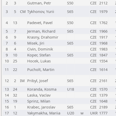
2
3
Gutman, Petr
S50
CZE
2112
3
5
CM
Tykhonov, Yurii
S65
CZE
1979
4
13
Padevet, Pavel
S50
CZE
1762
5
7
Jerman, Richard
S65
CZE
1966
6
9
Krasny, Drahomir
CZE
1917
7
6
Misek, Jiri
S65
CZE
1968
8
4
Civin, Dominik
CZE
1983
9
10
Koper, Stefan
S65
CZE
1847
10
25
Hocek, Lukas
CZE
1554
11
22
Pucholt, Martin
CZE
1614
12
2
IM
Pribyl, Josef
S65
CZE
2161
13
24
Koranda, Kosma
U18
CZE
1570
14
32
Laska, Vaclav
CZE
1379
15
19
Sprinz, Milan
CZE
1648
16
1
Krabec, Jaroslav
S65
CZE
2189
17
12
Yakymakha, Mariia
U20
w
UKR
1777