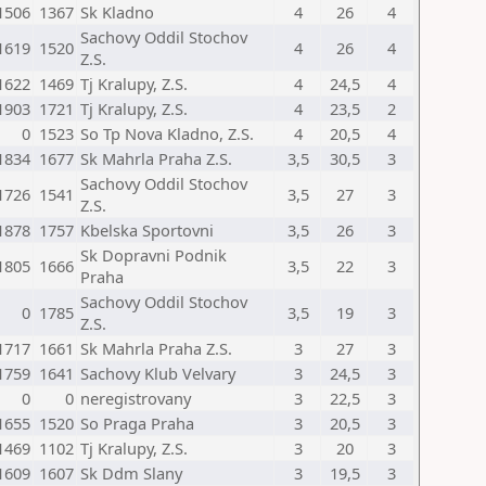
1506
1367
Sk Kladno
4
26
4
Sachovy Oddil Stochov
1619
1520
4
26
4
Z.S.
1622
1469
Tj Kralupy, Z.S.
4
24,5
4
1903
1721
Tj Kralupy, Z.S.
4
23,5
2
0
1523
So Tp Nova Kladno, Z.S.
4
20,5
4
1834
1677
Sk Mahrla Praha Z.S.
3,5
30,5
3
Sachovy Oddil Stochov
1726
1541
3,5
27
3
Z.S.
1878
1757
Kbelska Sportovni
3,5
26
3
Sk Dopravni Podnik
1805
1666
3,5
22
3
Praha
Sachovy Oddil Stochov
0
1785
3,5
19
3
Z.S.
1717
1661
Sk Mahrla Praha Z.S.
3
27
3
1759
1641
Sachovy Klub Velvary
3
24,5
3
0
0
neregistrovany
3
22,5
3
1655
1520
So Praga Praha
3
20,5
3
1469
1102
Tj Kralupy, Z.S.
3
20
3
1609
1607
Sk Ddm Slany
3
19,5
3