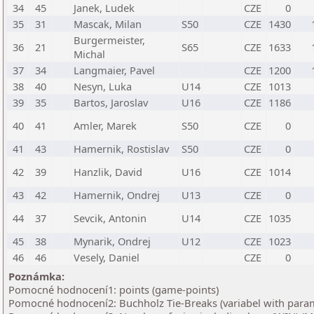
34
45
Janek, Ludek
CZE
0
35
31
Mascak, Milan
S50
CZE
1430
Burgermeister,
36
21
S65
CZE
1633
Michal
37
34
Langmaier, Pavel
CZE
1200
38
40
Nesyn, Luka
U14
CZE
1013
39
35
Bartos, Jaroslav
U16
CZE
1186
40
41
Amler, Marek
S50
CZE
0
41
43
Hamernik, Rostislav
S50
CZE
0
42
39
Hanzlik, David
U16
CZE
1014
43
42
Hamernik, Ondrej
U13
CZE
0
44
37
Sevcik, Antonin
U14
CZE
1035
45
38
Mynarik, Ondrej
U12
CZE
1023
46
46
Vesely, Daniel
CZE
0
Poznámka:
Pomocné hodnocení1: points (game-points)
Pomocné hodnocení2: Buchholz Tie-Breaks (variabel with para