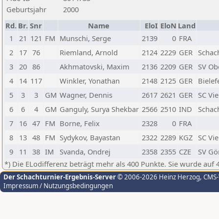
Geburtsjahr
2000
Rd.
Br.
Snr
Name
EloI
EloN
Land
1
21
121
FM
Munschi, Serge
2139
0
FRA
2
17
76
Riemland, Arnold
2124
2229
GER
Schac
3
20
86
Akhmatovski, Maxim
2136
2209
GER
SV Ob
4
14
117
Winkler, Yonathan
2148
2125
GER
Bielef
5
3
3
GM
Wagner, Dennis
2617
2621
GER
SC Vie
6
6
4
GM
Ganguly, Surya Shekbar
2566
2510
IND
Schach
7
16
47
FM
Borne, Felix
2328
0
FRA
8
13
48
FM
Sydykov, Bayastan
2322
2289
KGZ
SC Vie
9
11
38
IM
Svanda, Ondrej
2358
2355
CZE
SV Gör
*) Die ELodifferenz beträgt mehr als 400 Punkte. Sie wurde auf 
Der Schachturnier-Ergebnis-Server
© 2006-2026 Heinz Herzog
, CMS
Impressum / Nutzungsbedingungen