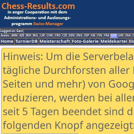
Logged on: Gast
Arabic
ARM
AZE
BIH
BUL
CAT
CHN
CRO
CZE
DEN
ENG
ESP
FAI
FIN
FRA
GER
GRE
INA
I
Home
TurnierDB
Meisterschaft
Foto-Galerie
Meldekartei
El
Hinweis: Um die Serverbel
tägliche Durchforsten aller 
Seiten und mehr) von Goog
reduzieren, werden bei alle
seit 5 Tagen beendet sind d
folgenden Knopf angezeigt