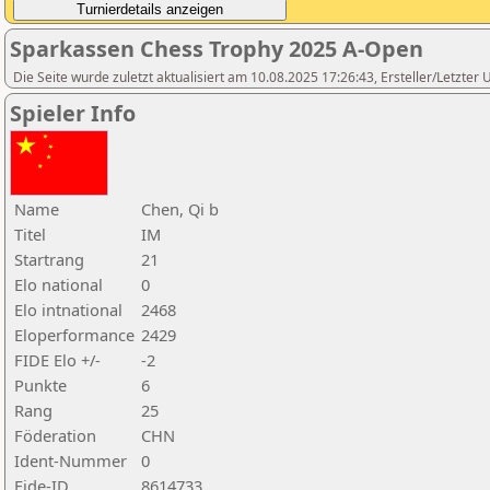
Sparkassen Chess Trophy 2025 A-Open
Die Seite wurde zuletzt aktualisiert am 10.08.2025 17:26:43, Ersteller/Letzte
Spieler Info
Name
Chen, Qi b
Titel
IM
Startrang
21
Elo national
0
Elo intnational
2468
Eloperformance
2429
FIDE Elo +/-
-2
Punkte
6
Rang
25
Föderation
CHN
Ident-Nummer
0
Fide-ID
8614733