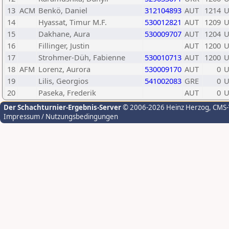
13
ACM
Benkö, Daniel
312104893
AUT
1214
U
14
Hyassat, Timur M.F.
530012821
AUT
1209
U
15
Dakhane, Aura
530009707
AUT
1204
U
16
Fillinger, Justin
AUT
1200
U
17
Strohmer-Düh, Fabienne
530010713
AUT
1200
U
18
AFM
Lorenz, Aurora
530009170
AUT
0
U
19
Lilis, Georgios
541002083
GRE
0
U
20
Paseka, Frederik
AUT
0
U
Der Schachturnier-Ergebnis-Server
© 2006-2026 Heinz Herzog
, CMS
Impressum / Nutzungsbedingungen