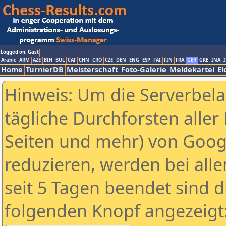
Logged on: Gast
Arabic
ARM
AZE
BIH
BUL
CAT
CHN
CRO
CZE
DEN
ENG
ESP
FAI
FIN
FRA
GER
GRE
INA
I
Home
TurnierDB
Meisterschaft
Foto-Galerie
Meldekartei
El
Hinweis: Um die Serverbel
tägliche Durchforsten aller 
Seiten und mehr) von Goog
reduzieren, werden bei alle
seit 5 Tagen beendet sind d
folgenden Knopf angezeigt