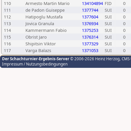
110
Armesto Martin Mario
134104894
FID
0
111
de Padon Guiseppe
1377744
SUI
0
112
Hatipoglu Mustafa
1377604
SUI
0
113
Jovica Granula
1376934
SUI
0
114
Kammermann Fabio
1375253
SUI
0
115
Obrist Jaro
1376314
SUI
0
116
Shipitsin Viktor
1377329
SUI
0
117
Varga Balazs
1371053
SUI
0
Der Schachturnier-Ergebnis-Server
© 2006-2026 Heinz Herzog
, CMS
Impressum / Nutzungsbedingungen