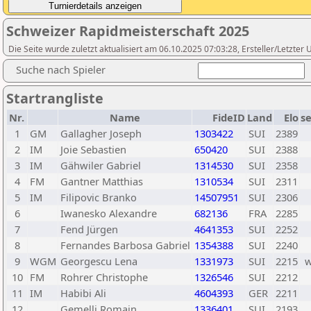
Schweizer Rapidmeisterschaft 2025
Die Seite wurde zuletzt aktualisiert am 06.10.2025 07:03:28, Ersteller/Letzter
Suche nach Spieler
Startrangliste
Nr.
Name
FideID
Land
Elo
s
1
GM
Gallagher Joseph
1303422
SUI
2389
2
IM
Joie Sebastien
650420
SUI
2388
3
IM
Gähwiler Gabriel
1314530
SUI
2358
4
FM
Gantner Matthias
1310534
SUI
2311
5
IM
Filipovic Branko
14507951
SUI
2306
6
Iwanesko Alexandre
682136
FRA
2285
7
Fend Jürgen
4641353
SUI
2252
8
Fernandes Barbosa Gabriel
1354388
SUI
2240
9
WGM
Georgescu Lena
1331973
SUI
2215
10
FM
Rohrer Christophe
1326546
SUI
2212
11
IM
Habibi Ali
4604393
GER
2211
12
Gemelli Romain
1336401
SUI
2193