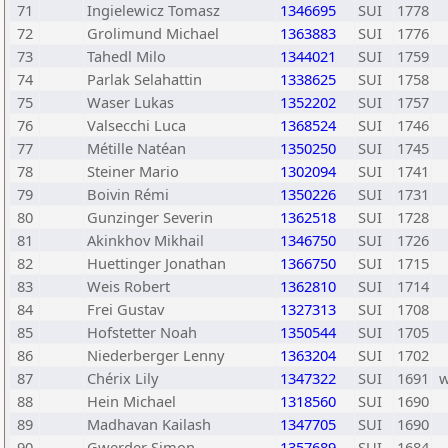
71
Ingielewicz Tomasz
1346695
SUI
1778
72
Grolimund Michael
1363883
SUI
1776
73
Tahedl Milo
1344021
SUI
1759
74
Parlak Selahattin
1338625
SUI
1758
75
Waser Lukas
1352202
SUI
1757
76
Valsecchi Luca
1368524
SUI
1746
77
Métille Natéan
1350250
SUI
1745
78
Steiner Mario
1302094
SUI
1741
79
Boivin Rémi
1350226
SUI
1731
80
Gunzinger Severin
1362518
SUI
1728
81
Akinkhov Mikhail
1346750
SUI
1726
82
Huettinger Jonathan
1366750
SUI
1715
83
Weis Robert
1362810
SUI
1714
84
Frei Gustav
1327313
SUI
1708
85
Hofstetter Noah
1350544
SUI
1705
86
Niederberger Lenny
1363204
SUI
1702
87
Chérix Lily
1347322
SUI
1691
88
Hein Michael
1318560
SUI
1690
89
Madhavan Kailash
1347705
SUI
1690
90
Gwerder Simon
1357689
SUI
1684