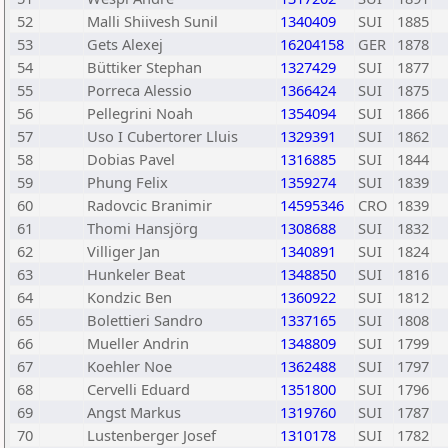
52
Malli Shiivesh Sunil
1340409
SUI
1885
53
Gets Alexej
16204158
GER
1878
54
Büttiker Stephan
1327429
SUI
1877
55
Porreca Alessio
1366424
SUI
1875
56
Pellegrini Noah
1354094
SUI
1866
57
Uso I Cubertorer Lluis
1329391
SUI
1862
58
Dobias Pavel
1316885
SUI
1844
59
Phung Felix
1359274
SUI
1839
60
Radovcic Branimir
14595346
CRO
1839
61
Thomi Hansjörg
1308688
SUI
1832
62
Villiger Jan
1340891
SUI
1824
63
Hunkeler Beat
1348850
SUI
1816
64
Kondzic Ben
1360922
SUI
1812
65
Bolettieri Sandro
1337165
SUI
1808
66
Mueller Andrin
1348809
SUI
1799
67
Koehler Noe
1362488
SUI
1797
68
Cervelli Eduard
1351800
SUI
1796
69
Angst Markus
1319760
SUI
1787
70
Lustenberger Josef
1310178
SUI
1782