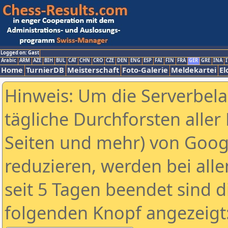
Logged on: Gast
Arabic
ARM
AZE
BIH
BUL
CAT
CHN
CRO
CZE
DEN
ENG
ESP
FAI
FIN
FRA
GER
GRE
INA
I
Home
TurnierDB
Meisterschaft
Foto-Galerie
Meldekartei
El
Hinweis: Um die Serverbel
tägliche Durchforsten aller 
Seiten und mehr) von Goog
reduzieren, werden bei alle
seit 5 Tagen beendet sind d
folgenden Knopf angezeigt