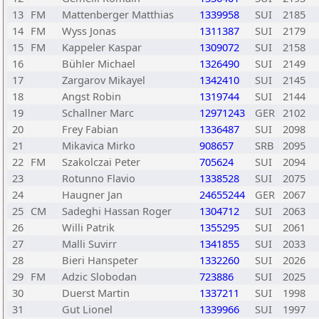
13
FM
Mattenberger Matthias
1339958
SUI
2185
14
FM
Wyss Jonas
1311387
SUI
2179
15
FM
Kappeler Kaspar
1309072
SUI
2158
16
Bühler Michael
1326490
SUI
2149
17
Zargarov Mikayel
1342410
SUI
2145
18
Angst Robin
1319744
SUI
2144
19
Schallner Marc
12971243
GER
2102
20
Frey Fabian
1336487
SUI
2098
21
Mikavica Mirko
908657
SRB
2095
22
FM
Szakolczai Peter
705624
SUI
2094
23
Rotunno Flavio
1338528
SUI
2075
24
Haugner Jan
24655244
GER
2067
25
CM
Sadeghi Hassan Roger
1304712
SUI
2063
26
Willi Patrik
1355295
SUI
2061
27
Malli Suvirr
1341855
SUI
2033
28
Bieri Hanspeter
1332260
SUI
2026
29
FM
Adzic Slobodan
723886
SUI
2025
30
Duerst Martin
1337211
SUI
1998
31
Gut Lionel
1339966
SUI
1997