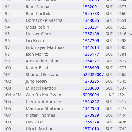
91
Ram Sanjay
1352091
SUI
1673
92
Ram Karthik
1355783
SUI
1660
93
Domschke Mischa
1348035
SUI
1651
94
Moss Robin
1359231
SUI
1623
95
Husser Clara
1367188
SUI
1616
96
Lin Brian
1347209
SUI
1598
97
Lobmayer Matthias
1342614
SUI
1585
98
Isch Moritz
1336177
SUI
1581
99
Amstalden Julian
1364227
SUI
1577
100
Kloter Elijah
1363905
SUI
1573
101
Shama Oleksandr
527027007
SUI
1565
102
Jung Noah
1373285
SUI
1545
103
Minacci Matteo
1338609
SUI
1537
104
AFM
Guo Bo Kai Owen
6006094
HKG
1524
105
Clermont Andreas
1345842
SUI
1517
106
Mansour Shahram
1342983
SUI
1477
107
Kloter Thomas
1370839
SUI
1444
108
Davis Lev
1365274
SUI
1426
109
Ulrich Michael
1371010
SUI
1742