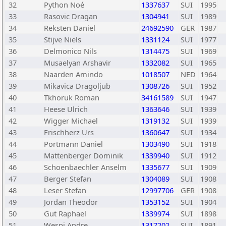
32
Python Noé
1337637
SUI
1995
33
Rasovic Dragan
1304941
SUI
1989
34
Reksten Daniel
24692590
GER
1987
35
Stijve Niels
1331124
SUI
1977
36
Delmonico Nils
1314475
SUI
1969
37
Musaelyan Arshavir
1332082
SUI
1965
38
Naarden Amindo
1018507
NED
1964
39
Mikavica Dragoljub
1308726
SUI
1952
40
Tkhoruk Roman
34161589
SUI
1947
41
Heese Ulrich
1363646
SUI
1939
42
Wigger Michael
1319132
SUI
1939
43
Frischherz Urs
1360647
SUI
1934
44
Portmann Daniel
1303490
SUI
1918
45
Mattenberger Dominik
1339940
SUI
1912
46
Schoenbaechler Anselm
1335677
SUI
1909
47
Berger Stefan
1304089
SUI
1908
48
Leser Stefan
12997706
GER
1908
49
Jordan Theodor
1353152
SUI
1904
50
Gut Raphael
1339974
SUI
1898
51
Wespi Andre
1317202
SUI
1891