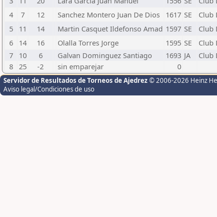
3
11
20
Lara Garcia Juan Manuel
1556
SE
Club 
4
7
12
Sanchez Montero Juan De Dios
1617
SE
Club 
5
11
14
Martin Casquet Ildefonso Amad
1597
SE
Club 
6
14
16
Olalla Torres Jorge
1595
SE
Club 
7
10
6
Galvan Dominguez Santiago
1693
JA
Club 
8
25
-2
sin emparejar
0
Servidor de Resultados de Torneos de Ajedrez
© 2006-2026 Heinz H
Aviso legal/Condiciones de uso