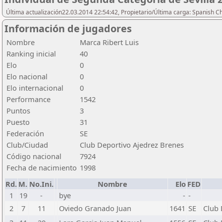
Última actualización22.03.2014 22:54:42, Propietario/Última carga: Spanish C
Información de jugadores
Nombre
Marca Ribert Luis
Ranking inicial
40
Elo
0
Elo nacional
0
Elo internacional
0
Performance
1542
Puntos
3
Puesto
31
Federación
SE
Club/Ciudad
Club Deportivo Ajedrez Brenes
Código nacional
7924
Fecha de nacimiento
1998
Rd.
M.
No.Ini.
Nombre
Elo
FED
1
19
-
bye
-
-
2
7
11
Oviedo Granado Juan
1641
SE
Club 