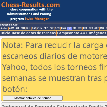
Logged on: Gast
Arabic
ARM
AZE
BIH
BUL
CAT
CHN
CRO
CZE
DEN
ENG
ESP
FAI
FIN
FRA
GER
GRE
INA
I
Inicio
Base de datos de torneos
Campeonato AUT
Imágenes
Nota: Para reducir la carga 
escaneos diarios de motor
Yahoo, todos los torneos f
semanas se muestran tras p
botón:
Individual de Segunda Categoría de Sevilla 