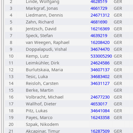
2
Linde, Wolfgang
4628519
GER
3
Markgraf, Jonas
4661729
GER
4
Liedmann, Dennis
24671312
GER
5
Zahn, Richard
4681690
GER
6
Jentzsch, David
16216369
GER
7
Speck, Stefan
4639219
GER
8
van Weegen, Raphael
16208420
GER
9
Doppalapudi, Vishal
34674470
GER
10
Kemp, Lutz
533005290
GER
11
Leimkühler, Dirk
24624586
GER
12
Burlutskaia, Maria
34607137
GER
13
Tesic, Luka
34683402
GER
14
Reisloh, Carsten
34631127
GER
15
Berke, Martin
GER
16
Volbracht, Michael
24677230
GER
17
Wallhof, Dieter
4653017
GER
18
Pitz, Lukas
34641084
GER
19
Payes, Marco
16243358
GER
20
Szpak, Nikodem
21
Akcapinar, Timur
16287509
GER