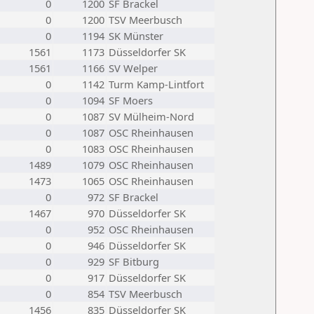
0
1200
SF Brackel
0
1200
TSV Meerbusch
0
1194
SK Münster
1561
1173
Düsseldorfer SK
1561
1166
SV Welper
0
1142
Turm Kamp-Lintfort
0
1094
SF Moers
0
1087
SV Mülheim-Nord
0
1087
OSC Rheinhausen
0
1083
OSC Rheinhausen
1489
1079
OSC Rheinhausen
1473
1065
OSC Rheinhausen
0
972
SF Brackel
1467
970
Düsseldorfer SK
0
952
OSC Rheinhausen
0
946
Düsseldorfer SK
0
929
SF Bitburg
0
917
Düsseldorfer SK
0
854
TSV Meerbusch
1456
835
Düsseldorfer SK