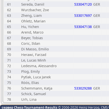
61
Sereda, Daniil
533047120
GER
62
Wurzbacher, Zoe
63
Zheng, Liam
533017697
GER
64
Ohletz, Marian
65
Hu, Yichen
533047138
GER
66
Arend, Marco
67
Beyer, Tobias
68
Coric, Ildan
69
Di Masso, Emilio
70
Herawi, Farzad
71
Le, Lucas Minh
72
Ledesma, Alessandro
73
Plog, Emily
74
Pytlak, Luca Janek
75
Röös, Elias
76
Schemmann, Katja
533029288
GER
77
Schick, Samuel
78
Urh, Lina
сервер Chess-Tournament-Results
© 2006-2026 Heinz Herzog
, CMS-