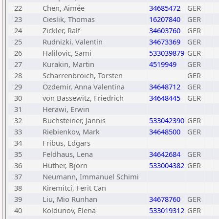
22
Chen, Aimée
34685472
GER
23
Cieslik, Thomas
16207840
GER
24
Zickler, Ralf
34603760
GER
25
Rudnizki, Valentin
34673369
GER
26
Halilovic, Sami
533039879
GER
27
Kurakin, Martin
4519949
GER
28
Scharrenbroich, Torsten
GER
29
Özdemir, Anna Valentina
34648712
GER
30
von Bassewitz, Friedrich
34648445
GER
31
Herawi, Erwin
32
Buchsteiner, Jannis
533042390
GER
33
Riebienkov, Mark
34648500
GER
34
Fribus, Edgars
35
Feldhaus, Lena
34642684
GER
36
Hüther, Björn
533004382
GER
37
Neumann, Immanuel Schimi
38
Kiremitci, Ferit Can
39
Liu, Mio Runhan
34678760
GER
40
Koldunov, Elena
533019312
GER