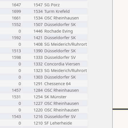
1647
1547
SG Porz
1699
1534
Turm Krefeld
1661
1534
OSC Rheinhausen
1552
1507
Düsseldorfer SK
0
1446
Rochade Eving
1592
1421
Düsseldorfer SK
0
1408
SG Meiderich/Ruhrort
1513
1390
Düsseldorfer SK
1598
1333
Düsseldorfer SV
0
1332
Concordia Viersen
0
1323
SG Meiderich/Ruhrort
0
1303
Düsseldorfer SK
0
1291
Chessence 64
1457
1284
OSC Rheinhausen
1531
1254
SK Münster
0
1227
OSC Rheinhausen
0
1220
OSC Rheinhausen
1543
1216
Düsseldorfer SV
0
1210
SF Leherheide