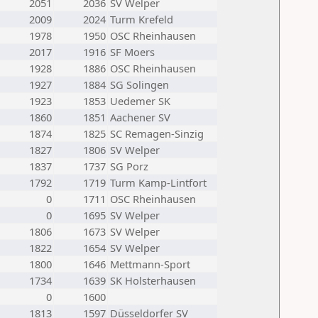
2051
2036
SV Welper
2009
2024
Turm Krefeld
1978
1950
OSC Rheinhausen
2017
1916
SF Moers
1928
1886
OSC Rheinhausen
1927
1884
SG Solingen
1923
1853
Uedemer SK
1860
1851
Aachener SV
1874
1825
SC Remagen-Sinzig
1827
1806
SV Welper
1837
1737
SG Porz
1792
1719
Turm Kamp-Lintfort
0
1711
OSC Rheinhausen
0
1695
SV Welper
1806
1673
SV Welper
1822
1654
SV Welper
1800
1646
Mettmann-Sport
1734
1639
SK Holsterhausen
0
1600
1813
1597
Düsseldorfer SV