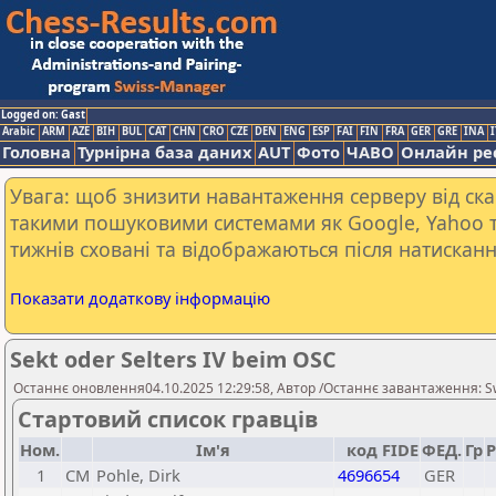
Logged on: Gast
Arabic
ARM
AZE
BIH
BUL
CAT
CHN
CRO
CZE
DEN
ENG
ESP
FAI
FIN
FRA
GER
GRE
INA
I
Головна
Турнірна база даних
AUT
Фото
ЧАВО
Онлайн ре
Увага: щоб знизити навантаження серверу від скан
такими пошуковими системами як Google, Yahoo т
тижнів сховані та відображаються після натисканн
Показати додаткову інформацію
Sekt oder Selters IV beim OSC
Останнє оновлення04.10.2025 12:29:58, Автор /Останнє завантаження: S
Стартовий список гравців
Ном.
Ім'я
код FIDE
ФЕД.
Гр
Р
1
CM
Pohle, Dirk
4696654
GER