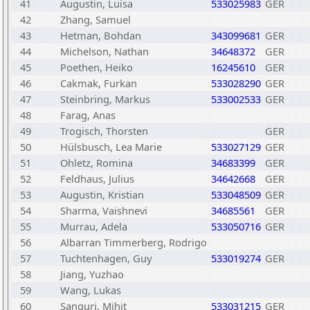
41
Augustin, Luisa
533025983
GER
42
Zhang, Samuel
43
Hetman, Bohdan
343099681
GER
44
Michelson, Nathan
34648372
GER
45
Poethen, Heiko
16245610
GER
46
Cakmak, Furkan
533028290
GER
47
Steinbring, Markus
533002533
GER
48
Farag, Anas
49
Trogisch, Thorsten
GER
50
Hülsbusch, Lea Marie
533027129
GER
51
Ohletz, Romina
34683399
GER
52
Feldhaus, Julius
34642668
GER
53
Augustin, Kristian
533048509
GER
54
Sharma, Vaishnevi
34685561
GER
55
Murrau, Adela
533050716
GER
56
Albarran Timmerberg, Rodrigo
57
Tuchtenhagen, Guy
533019274
GER
58
Jiang, Yuzhao
59
Wang, Lukas
60
Sanguri, Mihit
533031215
GER