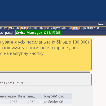
Servert
TA
JPN
MKD
LTU
NED
POL
POR
ROU
RUS
SRB
SVK
SWE
TUR
UKR
VIE
FontSize:11pt
єстрація
Swiss-Manager
ÖSB
FIDE
ування усіх посилань (а їх більше 100 000)
а іншими, усі посилання старіше двох
я на наступну кнопку:
wiss-Chess 325899
ейт.міжн.
Рейт.нац.
Клуб/Місто
2088
2052
Langenfelder SF