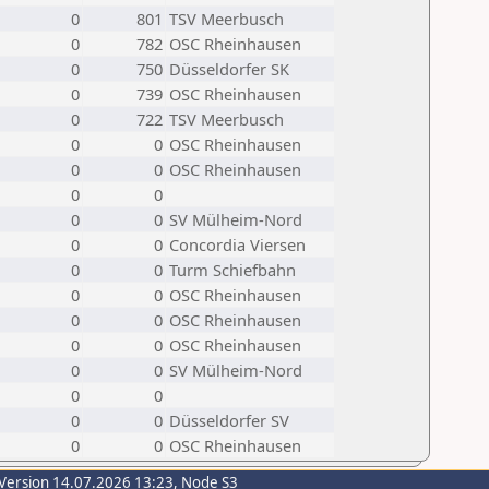
0
801
TSV Meerbusch
0
782
OSC Rheinhausen
0
750
Düsseldorfer SK
0
739
OSC Rheinhausen
0
722
TSV Meerbusch
0
0
OSC Rheinhausen
0
0
OSC Rheinhausen
0
0
0
0
SV Mülheim-Nord
0
0
Concordia Viersen
0
0
Turm Schiefbahn
0
0
OSC Rheinhausen
0
0
OSC Rheinhausen
0
0
OSC Rheinhausen
0
0
SV Mülheim-Nord
0
0
0
0
Düsseldorfer SV
0
0
OSC Rheinhausen
Version 14.07.2026 13:23, Node S3