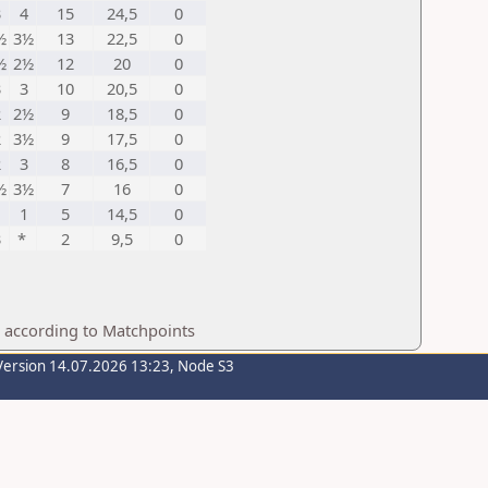
3
4
15
24,5
0
½
3½
13
22,5
0
½
2½
12
20
0
3
3
10
20,5
0
2
2½
9
18,5
0
2
3½
9
17,5
0
2
3
8
16,5
0
½
3½
7
16
0
*
1
5
14,5
0
3
*
2
9,5
0
p according to Matchpoints
Version 14.07.2026 13:23, Node S3