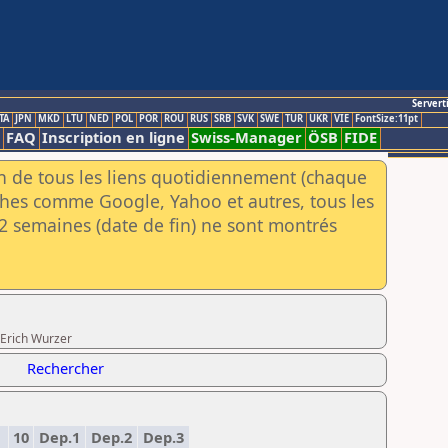
Servert
TA
JPN
MKD
LTU
NED
POL
POR
ROU
RUS
SRB
SVK
SWE
TUR
UKR
VIE
FontSize:11pt
FAQ
Inscription en ligne
Swiss-Manager
ÖSB
FIDE
an de tous les liens quotidiennement (chaque
rches comme Google, Yahoo et autres, tous les
e 2 semaines (date de fin) ne sont montrés
 Erich Wurzer
Rechercher
10
Dep.1
Dep.2
Dep.3