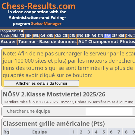
Logged on: Gast
Arabic
ARM
AZE
BIH
BUL
CAT
CHN
CRO
CZE
DEN
ENG
ESP
FAI
FIN
FRA
GER
GRE
INA
I
Accueil
Tournoi - Base de données
AUT Championnat
Photos
Note: Afin de ne pas surcharger le serveur par le sc
jour 100'000 sites et plus) par les moteurs de reche
liens des tournois qui se sont terminés il y a plus d
qu'après avoir cliqué sur ce bouton:
NÖSV 2.Klasse Mostviertel 2025/26
Dernière mise à jour 12.04.2026 18:25:22, Créateur/Dernière mise à jour: Ing.
Chercher une équipe
Classement grille américaine (Pts)
Rg
Equipe
1
2
3
4
5
6
7
8
9