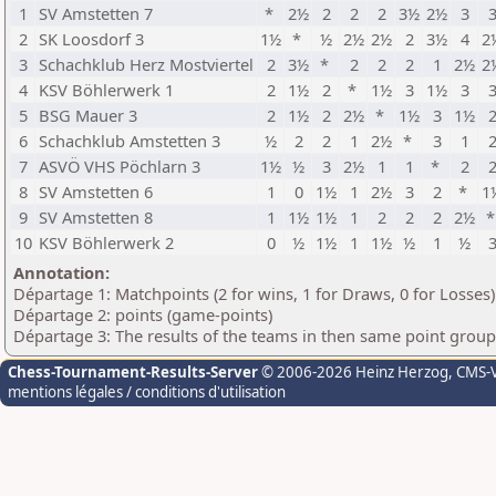
1
SV Amstetten 7
*
2½
2
2
2
3½
2½
3
2
SK Loosdorf 3
1½
*
½
2½
2½
2
3½
4
2
3
Schachklub Herz Mostviertel
2
3½
*
2
2
2
1
2½
2
4
KSV Böhlerwerk 1
2
1½
2
*
1½
3
1½
3
5
BSG Mauer 3
2
1½
2
2½
*
1½
3
1½
6
Schachklub Amstetten 3
½
2
2
1
2½
*
3
1
7
ASVÖ VHS Pöchlarn 3
1½
½
3
2½
1
1
*
2
8
SV Amstetten 6
1
0
1½
1
2½
3
2
*
1
9
SV Amstetten 8
1
1½
1½
1
2
2
2
2½
10
KSV Böhlerwerk 2
0
½
1½
1
1½
½
1
½
Annotation:
Départage 1: Matchpoints (2 for wins, 1 for Draws, 0 for Losses)
Départage 2: points (game-points)
Départage 3: The results of the teams in then same point grou
Chess-Tournament-Results-Server
© 2006-2026 Heinz Herzog
, CMS-
mentions légales / conditions d'utilisation