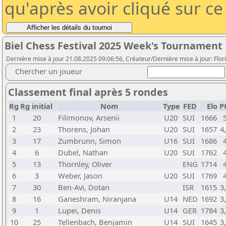
qu'après avoir cliqué sur c
Biel Chess Festival 2025 Week's Tournament 
Dernière mise à jour 21.08.2025 09:06:56, Créateur/Dernière mise à jour: Flori
Chercher un joueur
Classement final après 5 rondes
Rg
Rg initial
Nom
Type
FED
Elo
P
1
20
Filimonov, Arsenii
U20
SUI
1666
2
23
Thorens, Johan
U20
SUI
1657
4
3
17
Zumbrunn, Simon
U16
SUI
1686
4
6
Dubel, Nathan
U20
SUI
1762
5
13
Thornley, Oliver
ENG
1714
6
3
Weber, Jason
U20
SUI
1769
7
30
Ben-Avi, Dotan
ISR
1615
3
8
16
Ganeshram, Niranjana
U14
NED
1692
3
9
1
Lupei, Denis
U14
GER
1784
3
10
25
Tellenbach, Benjamin
U14
SUI
1645
3