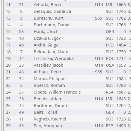
11
21
Yehuda, Beeri
U14
ISR
1666
3
12
8
Delaquis, Gianluca
SUI
1746
3
13
5
Buntschu, Kurt
S65
SUI
1762
3
14
4
Bachmann, Daniel
SUI
1766
15
53
Hank, Ulrich
GER
0
16
10
Dzakula, Igor
SUI
1728
17
46
Archit, Saigal
IND
1494
18
7
Belmadani, Naim
SUI
1750
19
14
Trzcinska, Weronika
U14
POL
1712
20
38
Vassiliev, Jacob
U14
USA
1558
21
48
Althaus, Peter
S65
SUI
0
22
34
Martin, Philippe
SUI
1584
23
2
Boesch, Roman
SUI
1780
24
37
Cloete, Willem Francois
RSA
1567
2
25
26
Ben Avi, Adam
U14
ISR
1643
2
26
15
Bartlome, Dimitri
SUI
1704
2
27
49
Beitz, Toralf
GER
0
2
28
11
Ragheb, Kaemel
SUI
1723
2
29
45
Pan, Haoquan
U14
ESP
1496
2