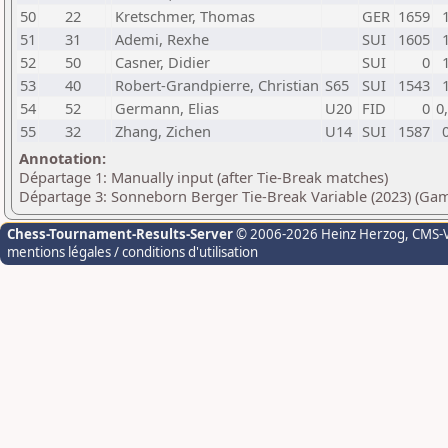
50
22
Kretschmer, Thomas
GER
1659
51
31
Ademi, Rexhe
SUI
1605
52
50
Casner, Didier
SUI
0
53
40
Robert-Grandpierre, Christian
S65
SUI
1543
54
52
Germann, Elias
U20
FID
0
0
55
32
Zhang, Zichen
U14
SUI
1587
Annotation:
Départage 1: Manually input (after Tie-Break matches)
Départage 3: Sonneborn Berger Tie-Break Variable (2023) (Ga
Chess-Tournament-Results-Server
© 2006-2026 Heinz Herzog
, CMS-
mentions légales / conditions d'utilisation