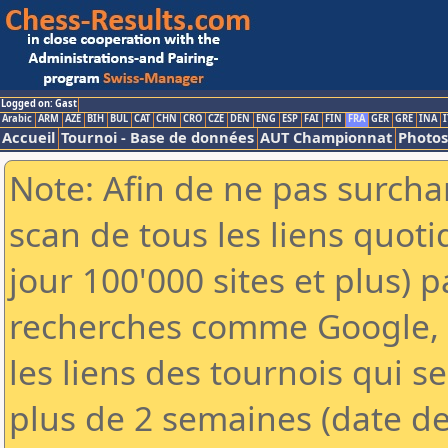
Logged on: Gast
Arabic
ARM
AZE
BIH
BUL
CAT
CHN
CRO
CZE
DEN
ENG
ESP
FAI
FIN
FRA
GER
GRE
INA
I
Accueil
Tournoi - Base de données
AUT Championnat
Photos
Note: Afin de ne pas surchar
scan de tous les liens quo
jour 100'000 sites et plus) 
recherches comme Google, Y
les liens des tournois qui se
plus de 2 semaines (date de