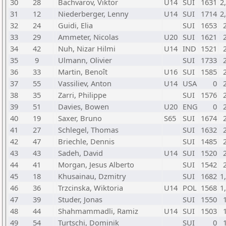
30
28
Bachvarov, Viktor
U14
SUI
1631
2
31
12
Niederberger, Lenny
U14
SUI
1714
2
32
24
Guidi, Elia
SUI
1653
33
29
Ammeter, Nicolas
U20
SUI
1621
34
42
Nuh, Nizar Hilmi
U14
IND
1521
35
9
Ulmann, Olivier
SUI
1733
36
33
Martin, Benoît
U16
SUI
1585
37
55
Vassiliev, Anton
U14
USA
0
38
35
Zarri, Philippe
SUI
1576
39
51
Davies, Bowen
U20
ENG
0
40
19
Saxer, Bruno
S65
SUI
1674
41
27
Schlegel, Thomas
SUI
1632
42
47
Briechle, Dennis
SUI
1485
43
43
Sadeh, David
U14
SUI
1520
44
41
Morgan, Jesus Alberto
SUI
1542
45
18
Khusainau, Dzmitry
SUI
1682
1
46
36
Trzcinska, Wiktoria
U14
POL
1568
1
47
39
Studer, Jonas
SUI
1550
48
44
Shahmammadli, Ramiz
U14
SUI
1503
49
54
Turtschi, Dominik
SUI
0