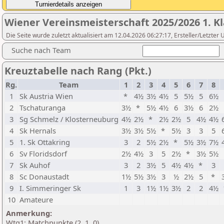
Wiener Vereinsmeisterschaft 2025/2026 1. Kl
Die Seite wurde zuletzt aktualisiert am 12.04.2026 06:27:17, Ersteller/Letzte
Suche nach Team
Kreuztabelle nach Rang (Pkt.)
Rg.
Team
1
2
3
4
5
6
7
8
1
Sk Austria Wien
*
4½
3½
4½
5
5½
5
6½
2
Tschaturanga
3½
*
5½
4½
6
3½
6
2½
3
Sg Schmelz / Klosterneuburg
4½
2½
*
2½
2½
5
4½
4½
4
Sk Hernals
3½
3½
5½
*
5½
3
3
5
5
1. Sk Ottakring
3
2
5½
2½
*
5½
3½
7½
6
Sv Floridsdorf
2½
4½
3
5
2½
*
3½
5½
7
Sk Auhof
3
2
3½
5
4½
4½
*
3
8
Sc Donaustadt
1½
5½
3½
3
½
2½
5
*
9
I. Simmeringer Sk
1
3
1½
1½
3½
2
2
4½
10
Amateure
Anmerkung:
Wtg1: Matchpunkte (2, 1, 0)