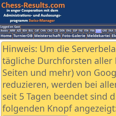
Logged on: Gast
Arabic
ARM
AZE
BIH
BUL
CAT
CHN
CRO
CZE
DEN
ENG
ESP
FAI
FIN
FRA
GER
GRE
INA
I
Home
TurnierDB
Meisterschaft
Foto-Galerie
Meldekartei
El
Hinweis: Um die Serverbel
tägliche Durchforsten aller 
Seiten und mehr) von Goog
reduzieren, werden bei alle
seit 5 Tagen beendet sind d
folgenden Knopf angezeigt