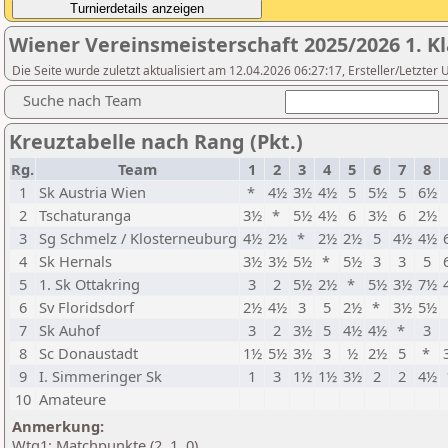
Wiener Vereinsmeisterschaft 2025/2026 1. Kl
Die Seite wurde zuletzt aktualisiert am 12.04.2026 06:27:17, Ersteller/Letzte
Suche nach Team
Kreuztabelle nach Rang (Pkt.)
Rg.
Team
1
2
3
4
5
6
7
8
1
Sk Austria Wien
*
4½
3½
4½
5
5½
5
6½
2
Tschaturanga
3½
*
5½
4½
6
3½
6
2½
3
Sg Schmelz / Klosterneuburg
4½
2½
*
2½
2½
5
4½
4½
4
Sk Hernals
3½
3½
5½
*
5½
3
3
5
5
1. Sk Ottakring
3
2
5½
2½
*
5½
3½
7½
6
Sv Floridsdorf
2½
4½
3
5
2½
*
3½
5½
7
Sk Auhof
3
2
3½
5
4½
4½
*
3
8
Sc Donaustadt
1½
5½
3½
3
½
2½
5
*
9
I. Simmeringer Sk
1
3
1½
1½
3½
2
2
4½
10
Amateure
Anmerkung:
Wtg1: Matchpunkte (2, 1, 0)