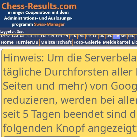
Logged on: Gast
Arabic
ARM
AZE
BIH
BUL
CAT
CHN
CRO
CZE
DEN
ENG
ESP
FAI
FIN
FRA
GER
GRE
INA
I
Home
TurnierDB
Meisterschaft
Foto-Galerie
Meldekartei
El
Hinweis: Um die Serverbel
tägliche Durchforsten aller 
Seiten und mehr) von Goog
reduzieren, werden bei alle
seit 5 Tagen beendet sind d
folgenden Knopf angezeigt