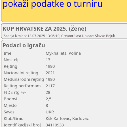
pokaži podatke o turniru
KUP HRVATSKE ZA 2025. (Žene)
Zadnja izmjena13.07.2025 13:05:10, Creator/Last Upload: Slavko Bejuk
Podaci o igraču
Ime
Mykhailets, Polina
Nositelj
13
Rejting
1980
Nacionalni rejting
2021
Međunarodni rejting
1980
Rejting performans
2117
FIDE rtg +/-
28
Bodovi
2,5
Mjesto
8
Savez
UKR
Klub/Grad
Kšk Karlovac, Karlovac
Identifikacijski broj
34110933