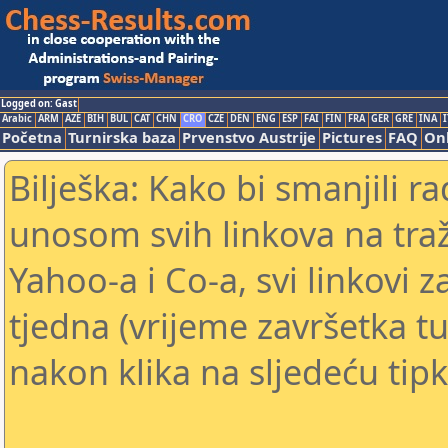
Logged on: Gast
Arabic
ARM
AZE
BIH
BUL
CAT
CHN
CRO
CZE
DEN
ENG
ESP
FAI
FIN
FRA
GER
GRE
INA
I
Početna
Turnirska baza
Prvenstvo Austrije
Pictures
FAQ
Onl
Bilješka: Kako bi smanjili 
unosom svih linkova na traž
Yahoo-a i Co-a, svi linkovi z
tjedna (vrijeme završetka tu
nakon klika na sljedeću tipk