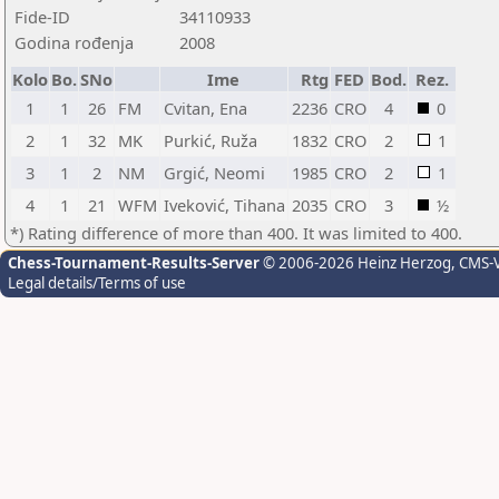
Fide-ID
34110933
Godina rođenja
2008
Kolo
Bo.
SNo
Ime
Rtg
FED
Bod.
Rez.
1
1
26
FM
Cvitan, Ena
2236
CRO
4
0
2
1
32
MK
Purkić, Ruža
1832
CRO
2
1
3
1
2
NM
Grgić, Neomi
1985
CRO
2
1
4
1
21
WFM
Iveković, Tihana
2035
CRO
3
½
*) Rating difference of more than 400. It was limited to 400.
Chess-Tournament-Results-Server
© 2006-2026 Heinz Herzog
, CMS-
Legal details/Terms of use